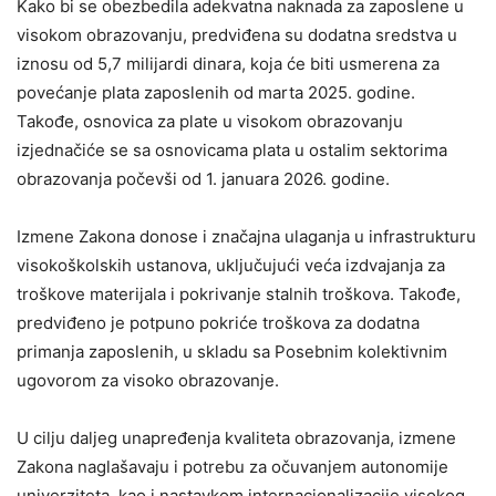
Kako bi se obezbedila adekvatna naknada za zaposlene u
visokom obrazovanju, predviđena su dodatna sredstva u
iznosu od 5,7 milijardi dinara, koja će biti usmerena za
povećanje plata zaposlenih od marta 2025. godine.
Takođe, osnovica za plate u visokom obrazovanju
izjednačiće se sa osnovicama plata u ostalim sektorima
obrazovanja počevši od 1. januara 2026. godine.
Izmene Zakona donose i značajna ulaganja u infrastrukturu
visokoškolskih ustanova, uključujući veća izdvajanja za
troškove materijala i pokrivanje stalnih troškova. Takođe,
predviđeno je potpuno pokriće troškova za dodatna
primanja zaposlenih, u skladu sa Posebnim kolektivnim
ugovorom za visoko obrazovanje.
U cilju daljeg unapređenja kvaliteta obrazovanja, izmene
Zakona naglašavaju i potrebu za očuvanjem autonomije
univerziteta, kao i nastavkom internacionalizacije visokog