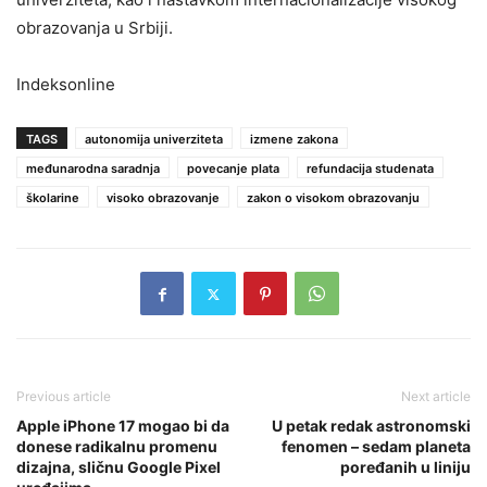
obrazovanja u Srbiji.
Indeksonline
TAGS
autonomija univerziteta
izmene zakona
međunarodna saradnja
povecanje plata
refundacija studenata
školarine
visoko obrazovanje
zakon o visokom obrazovanju
Previous article
Next article
Apple iPhone 17 mogao bi da
U petak redak astronomski
donese radikalnu promenu
fenomen – sedam planeta
dizajna, sličnu Google Pixel
poređanih u liniju