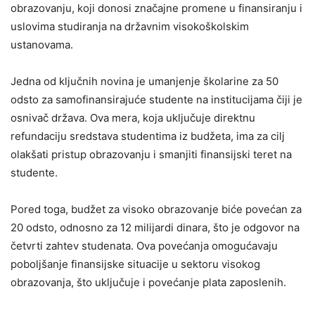
obrazovanju, koji donosi značajne promene u finansiranju i
uslovima studiranja na državnim visokoškolskim
ustanovama.
Jedna od ključnih novina je umanjenje školarine za 50
odsto za samofinansirajuće studente na institucijama čiji je
osnivač država. Ova mera, koja uključuje direktnu
refundaciju sredstava studentima iz budžeta, ima za cilj
olakšati pristup obrazovanju i smanjiti finansijski teret na
studente.
Pored toga, budžet za visoko obrazovanje biće povećan za
20 odsto, odnosno za 12 milijardi dinara, što je odgovor na
četvrti zahtev studenata. Ova povećanja omogućavaju
poboljšanje finansijske situacije u sektoru visokog
obrazovanja, što uključuje i povećanje plata zaposlenih.