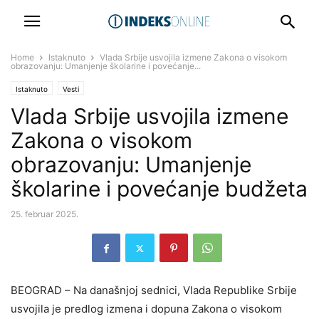
Home
Istaknuto
Vlada Srbije usvojila izmene Zakona o visokom
obrazovanju: Umanjenje školarine i povećanje...
Istaknuto
Vesti
Vlada Srbije usvojila izmene
Zakona o visokom
obrazovanju: Umanjenje
školarine i povećanje budžeta
25. februar 2025.
BEOGRAD – Na današnjoj sednici, Vlada Republike Srbije
usvojila je predlog izmena i dopuna Zakona o visokom