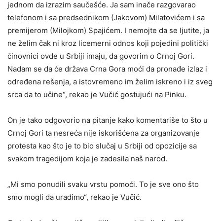
jednom da izrazim saučešće. Ja sam inače razgovarao
telefonom i sa predsednikom (Jakovom) Milatovićem i sa
premijerom (Milojkom) Spajićem. I nemojte da se ljutite, ja
ne želim čak ni kroz licemerni odnos koji pojedini politički
činovnici ovde u Srbiji imaju, da govorim o Crnoj Gori.
Nadam se da će država Crna Gora moći da pronađe izlaz i
određena rešenja, a istovremeno im želim iskreno i iz sveg
srca da to učine“, rekao je Vučić gostujući na Pinku.
On je tako odgovorio na pitanje kako komentariše to što u
Crnoj Gori ta nesreća nije iskorišćena za organizovanje
protesta kao što je to bio slučaj u Srbiji od opozicije sa
svakom tragedijom koja je zadesila naš narod.
„Mi smo ponudili svaku vrstu pomoći. To je sve ono što
smo mogli da uradimo“, rekao je Vučić.