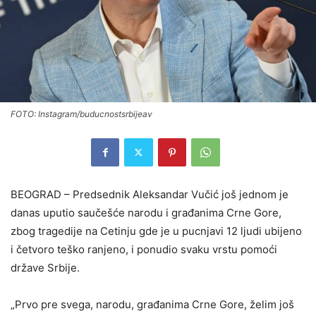
FOTO: Instagram/buducnostsrbijeav
BEOGRAD – Predsednik Aleksandar Vučić još jednom je
danas uputio saučešće narodu i građanima Crne Gore,
zbog tragedije na Cetinju gde je u pucnjavi 12 ljudi ubijeno
i četvoro teško ranjeno, i ponudio svaku vrstu pomoći
države Srbije.
„Prvo pre svega, narodu, građanima Crne Gore, želim još