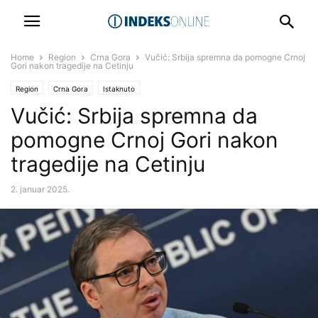
Home
Region
Crna Gora
Vučić: Srbija spremna da pomogne Crnoj
Gori nakon tragedije na Cetinju
Region
Crna Gora
Istaknuto
Vučić: Srbija spremna da
pomogne Crnoj Gori nakon
tragedije na Cetinju
2. januar 2025.