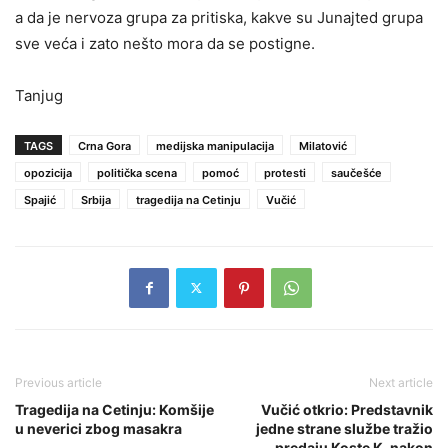
a da je nervoza grupa za pritiska, kakve su Junajted grupa
sve veća i zato nešto mora da se postigne.
Tanjug
TAGS
Crna Gora
medijska manipulacija
Milatović
opozicija
politička scena
pomoć
protesti
saučešće
Spajić
Srbija
tragedija na Cetinju
Vučić
Previous article
Next article
Tragedija na Cetinju: Komšije
Vučić otkrio: Predstavnik
u neverici zbog masakra
jedne strane službe tražio
predaju Koste K. nakon