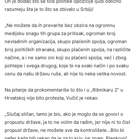
On je dodao što se tiče politike opozicije ljudi odlično
razumeju šta je to što se zbivalo u Srbiji/
„Ne možete da ih prevarite bez obzira na ogromnu
medijsku snagu tih grupa za pritisak, ogroman broj
nevladinih organizacija, skupo plaćenih spolja, ogroman
broj političkih stranaka, skupo plaćenih spolja, na različite
načine, a i ne samo oni koji su plaćeni spolja, već i zbog
pohlepe i svega drugog, koje bi na svaki način i po svaku
cenu da našu državu ruše, ali nije to neka velika novost.
Na pitanje da prokomentariše to što i u „Ribnikaru 2“ u
Hrvatskoj nije bilo protesta, Vučić je rekao:
„Slučaj sličan, tamo je bio, ako je moglo da se govori o
propustu države, ja to ne volim da radim, jer nije ni to čist
propust države, ne možete sve da kontrolišete…Bilo bi
nefer kada bih rekao da je za to kriv, ne znam, Plenković,