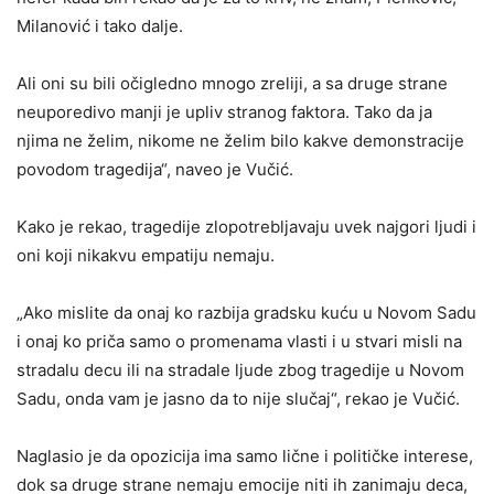
Milanović i tako dalje.
Ali oni su bili očigledno mnogo zreliji, a sa druge strane
neuporedivo manji je upliv stranog faktora. Tako da ja
njima ne želim, nikome ne želim bilo kakve demonstracije
povodom tragedija“, naveo je Vučić.
Kako je rekao, tragedije zlopotrebljavaju uvek najgori ljudi i
oni koji nikakvu empatiju nemaju.
„Ako mislite da onaj ko razbija gradsku kuću u Novom Sadu
i onaj ko priča samo o promenama vlasti i u stvari misli na
stradalu decu ili na stradale ljude zbog tragedije u Novom
Sadu, onda vam je jasno da to nije slučaj“, rekao je Vučić.
Naglasio je da opozicija ima samo lične i političke interese,
dok sa druge strane nemaju emocije niti ih zanimaju deca,