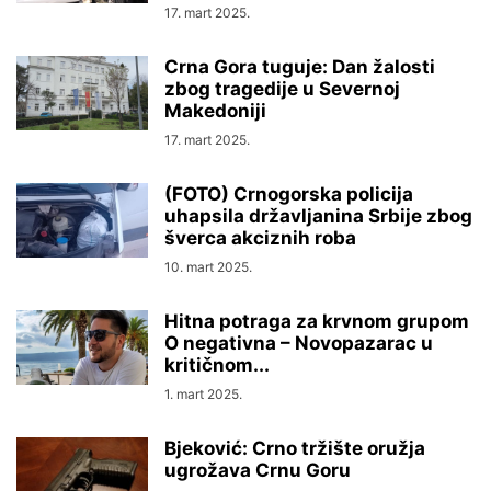
17. mart 2025.
Crna Gora tuguje: Dan žalosti
zbog tragedije u Severnoj
Makedoniji
17. mart 2025.
(FOTO) Crnogorska policija
uhapsila državljanina Srbije zbog
šverca akciznih roba
10. mart 2025.
Hitna potraga za krvnom grupom
O negativna – Novopazarac u
kritičnom...
1. mart 2025.
Bjeković: Crno tržište oružja
ugrožava Crnu Goru