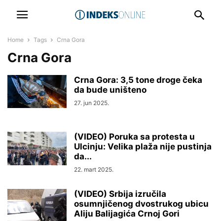
Home
Tags
Crna Gora
Crna Gora
Crna Gora: 3,5 tone droge čeka
da bude uništeno
27. jun 2025.
(VIDEO) Poruka sa protesta u
Ulcinju: Velika plaža nije pustinja
da...
22. mart 2025.
(VIDEO) Srbija izručila
osumnjičenog dvostrukog ubicu
Aliju Balijagića Crnoj Gori