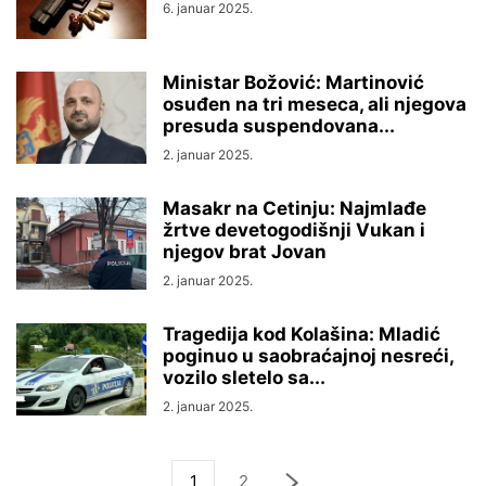
6. januar 2025.
Ministar Božović: Martinović
osuđen na tri meseca, ali njegova
presuda suspendovana...
2. januar 2025.
Masakr na Cetinju: Najmlađe
žrtve devetogodišnji Vukan i
njegov brat Jovan
2. januar 2025.
Tragedija kod Kolašina: Mladić
poginuo u saobraćajnoj nesreći,
vozilo sletelo sa...
2. januar 2025.
1
2