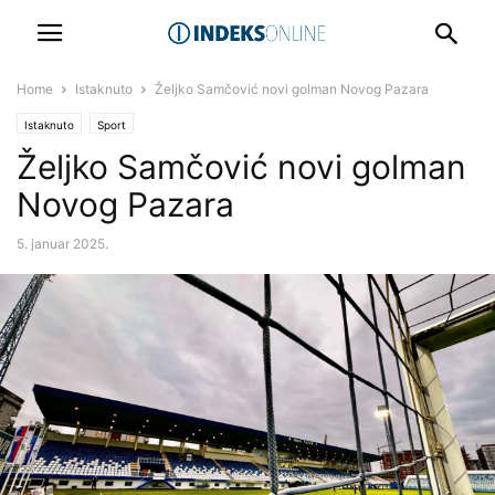
Home
Istaknuto
Željko Samčović novi golman Novog Pazara
Istaknuto
Sport
Željko Samčović novi golman
Novog Pazara
5. januar 2025.