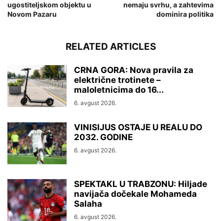
ugostiteljskom objektu u
nemaju svrhu, a zahtevima
Novom Pazaru
dominira politika
RELATED ARTICLES
CRNA GORA: Nova pravila za
električne trotinete –
maloletnicima do 16...
6. avgust 2026.
VINISIJUS OSTAJE U REALU DO
2032. GODINE
6. avgust 2026.
SPEKTAKL U TRABZONU: Hiljade
navijača dočekale Mohameda
Salaha
6. avgust 2026.