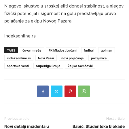
Njegovo iskustvo u srpskoj eliti donosi stabilnost, a njegov
fizički potencijal i sigurnost na golu predstavljaju pravo
pojačanje za ekipu Novog Pazara.
indeksonline.rs
TAGS
čuvar mreže
FK Mladost Lučani
fudbal
golman
indeksonline.rs
Novi Pazar
novi pojačanje
pozajmica
sportske vesti
Superliga Srbije
Željko Samčović
Previous article
Next article
Novi detalji incidenta u
Babić: Studentske blokade