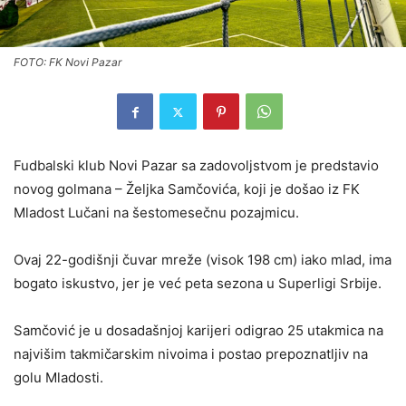
FOTO: FK Novi Pazar
Fudbalski klub Novi Pazar sa zadovoljstvom je predstavio
novog golmana – Željka Samčovića, koji je došao iz FK
Mladost Lučani na šestomesečnu pozajmicu.
Ovaj 22-godišnji čuvar mreže (visok 198 cm) iako mlad, ima
bogato iskustvo, jer je već peta sezona u Superligi Srbije.
Samčović je u dosadašnjoj karijeri odigrao 25 utakmica na
najvišim takmičarskim nivoima i postao prepoznatljiv na
golu Mladosti.