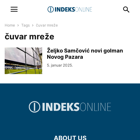
Home
Tags
čuvar mreže
čuvar mreže
Željko Samčović novi golman
Novog Pazara
5. januar 2025.
ABOUT US