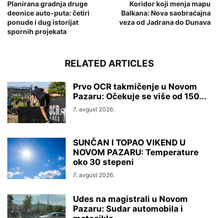
Planirana gradnja druge
Koridor koji menja mapu
deonice auto-puta: četiri
Balkana: Nova saobraćajna
ponude i dug istorijat
veza od Jadrana do Dunava
spornih projekata
RELATED ARTICLES
Prvo OCR takmičenje u Novom
Pazaru: Očekuje se više od 150...
7. avgust 2026.
SUNČAN I TOPAO VIKEND U
NOVOM PAZARU: Temperature
oko 30 stepeni
7. avgust 2026.
Udes na magistrali u Novom
Pazaru: Sudar automobila i