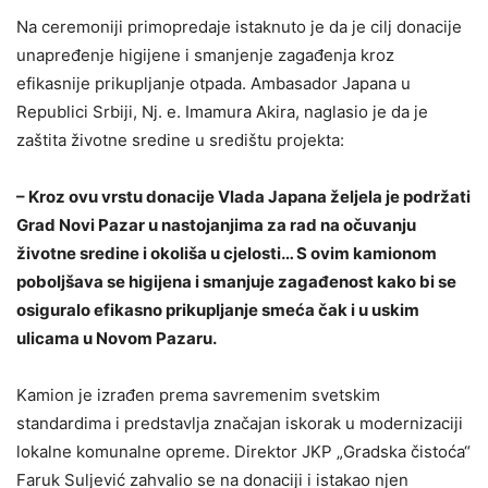
Na ceremoniji primopredaje istaknuto je da je cilj donacije
unapređenje higijene i smanjenje zagađenja kroz
efikasnije prikupljanje otpada. Ambasador Japana u
Republici Srbiji, Nj. e. Imamura Akira, naglasio je da je
zaštita životne sredine u središtu projekta:
– Kroz ovu vrstu donacije Vlada Japana željela je podržati
Grad Novi Pazar u nastojanjima za rad na očuvanju
životne sredine i okoliša u cjelosti… S ovim kamionom
poboljšava se higijena i smanjuje zagađenost kako bi se
osiguralo efikasno prikupljanje smeća čak i u uskim
ulicama u Novom Pazaru.
Kamion je izrađen prema savremenim svetskim
standardima i predstavlja značajan iskorak u modernizaciji
lokalne komunalne opreme. Direktor JKP „Gradska čistoća“
Faruk Suljević zahvalio se na donaciji i istakao njen