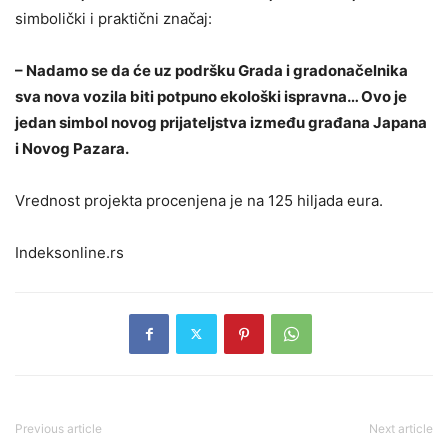
simbolički i praktični značaj:
– Nadamo se da će uz podršku Grada i gradonačelnika
sva nova vozila biti potpuno ekološki ispravna… Ovo je
jedan simbol novog prijateljstva između građana Japana
i Novog Pazara.
Vrednost projekta procenjena je na 125 hiljada eura.
Indeksonline.rs
Previous article
Next article