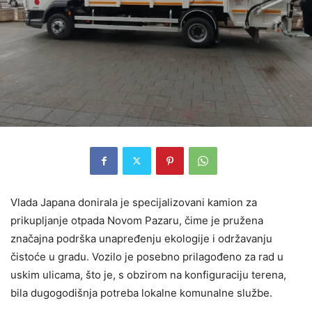
Vlada Japana donirala je specijalizovani kamion za
prikupljanje otpada Novom Pazaru, čime je pružena
značajna podrška unapređenju ekologije i održavanju
čistoće u gradu. Vozilo je posebno prilagođeno za rad u
uskim ulicama, što je, s obzirom na konfiguraciju terena,
bila dugogodišnja potreba lokalne komunalne službe.