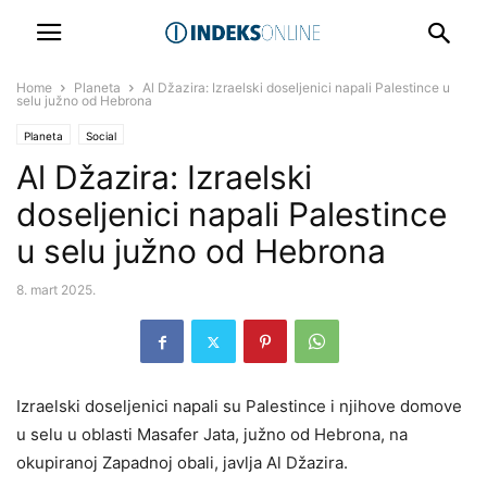
Home
Planeta
Al Džazira: Izraelski doseljenici napali Palestince u
selu južno od Hebrona
Planeta
Social
Al Džazira: Izraelski
doseljenici napali Palestince
u selu južno od Hebrona
8. mart 2025.
Izraelski doseljenici napali su Palestince i njihove domove
u selu u oblasti Masafer Jata, južno od Hebrona, na
okupiranoj Zapadnoj obali, javlja Al Džazira.