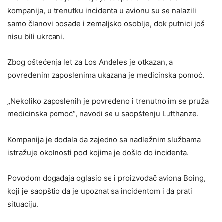
kompanija, u trenutku incidenta u avionu su se nalazili
samo članovi posade i zemaljsko osoblje, dok putnici još
nisu bili ukrcani.
Zbog oštećenja let za Los Anđeles je otkazan, a
povređenim zaposlenima ukazana je medicinska pomoć.
„Nekoliko zaposlenih je povređeno i trenutno im se pruža
medicinska pomoć“, navodi se u saopštenju Lufthanze.
Kompanija je dodala da zajedno sa nadležnim službama
istražuje okolnosti pod kojima je došlo do incidenta.
Povodom događaja oglasio se i proizvođač aviona Boing,
koji je saopštio da je upoznat sa incidentom i da prati
situaciju.