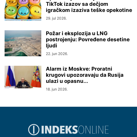
TikTok izazov sa dečjom
igračkom izaziva teške opekotine
29. jul 2026.
Požar i eksplozija u LNG
postrojenju: Povređene desetine
ljudi
22. jun 2026.
Alarm iz Moskve: Proratni
krugovi upozoravaju da Rusija
ulazi u opasnu...
18. jun 2026.