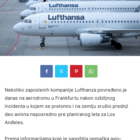
Nekoliko zaposlenih kompanije Lufthanza povređeno je
danas na aerodromu u Frankfurtu nakon ozbiljnog
incidenta u kojem se prelomio i na zemlju srušio prednji
deo aviona neposredno pre planiranog leta za Los
Anđeles.
Prema informacijama koje je saopštila nemačka avio-