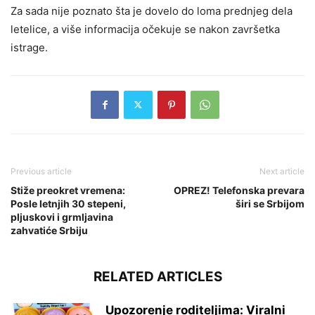
Za sada nije poznato šta je dovelo do loma prednjeg dela
letelice, a više informacija očekuje se nakon završetka
istrage.
Previous article
Next article
Stiže preokret vremena:
OPREZ! Telefonska prevara
Posle letnjih 30 stepeni,
širi se Srbijom
pljuskovi i grmljavina
zahvatiće Srbiju
RELATED ARTICLES
Upozorenje roditeljima: Viralni