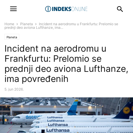
Home
Planeta
Incident na aerodromu u Frankfurtu: Prelomio se
prednji deo aviona Lufthanze, ima...
Planeta
Incident na aerodromu u
Frankfurtu: Prelomio se
prednji deo aviona Lufthanze,
ima povređenih
5. jun 2026.