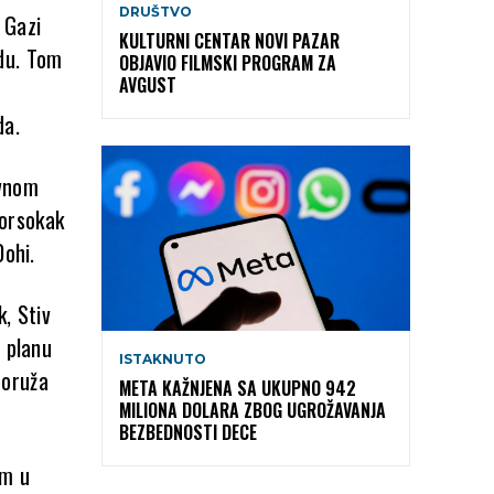
DRUŠTVO
 Gazi
KULTURNI CENTAR NOVI PAZAR
adu. Tom
OBJAVIO FILMSKI PROGRAM ZA
AVGUST
da.
evnom
ćorsokak
Dohi.
, Stiv
a planu
ISTAKNUTO
zoruža
META KAŽNJENA SA UKUPNO 942
MILIONA DOLARA ZBOG UGROŽAVANJA
BEZBEDNOSTI DECE
im u