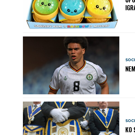
IGR
SOC
NEM
SOC
KO 