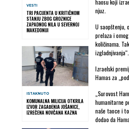
haosu koji izra
VESTI
njuz.
TRI PACIJENTA U KRITIČNOM
STANJU ZBOG GROZNICE
ZAPADNOG NILA U SEVERNOJ
U saopštenju, 
MAKEDONIJI
prelaza i omog
količinama. Tak
izgladnjivanja“.
Izraelski prem
Hamas za „pods
„Surovost Hama
ISTAKNUTO
KOMUNALNA MILICIJA OTKRILA
humanitarne po
IZVOR ZAGAĐENJA JOŠANICE,
naše taoce i to
IZREČENA NOVČANA KAZNA
dodao da Hama