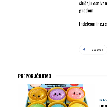
slučaju osniva
gradom.
Indeksonline.rs
Facebook
PREPORUČUJEMO
IST
UPO