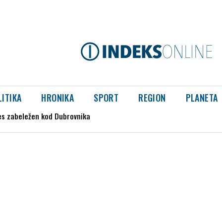
LITIKA
HRONIKA
SPORT
REGION
PLANETA
program za avgust