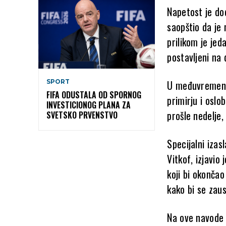
Napetost je do
saopštio da je
prilikom je jed
postavljeni na
U međuvremenu,
SPORT
FIFA ODUSTALA OD SPORNOG
primirju i oslo
INVESTICIONOG PLANA ZA
prošle nedelje,
SVETSKO PRVENSTVO
Specijalni izas
Vitkof, izjavio
koji bi okonča
kako bi se zaus
Na ove navode 