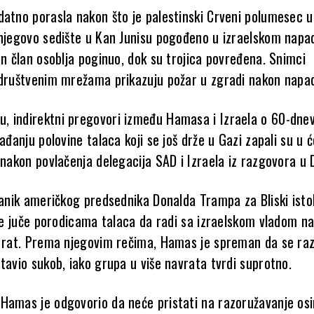
datno porasla nakon što je palestinski Crveni polumesec u
 njegovo sedište u Kan Junisu pogođeno u izraelskom nap
an član osoblja poginuo, dok su trojica povređena. Snimci
 društvenim mrežama prikazuju požar u zgradi nakon napa
 indirektni pregovori između Hamasa i Izraela o 60-dn
bađanju polovine talaca koji se još drže u Gazi zapali su u 
 nakon povlačenja delegacija SAD i Izraela iz razgovora u 
lanik američkog predsednika Donalda Trampa za Bliski istok
 je juče porodicama talaca da radi sa izraelskom vladom n
o rat. Prema njegovim rečima, Hamas je spreman da se ra
tavio sukob, iako grupa u više navrata tvrdi suprotno.
Hamas je odgovorio da neće pristati na razoružavanje os