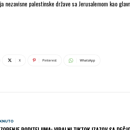
nja nezavisne palestinske države sa Jerusalemom kao glav
X
Pinterest
WhatsApp
AKNUTO
ZORENJE RODITELJIMA: VIRALNI TIKTOK IZAZOV SA DEČJ