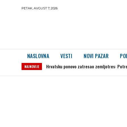
PETAK, AVGUST 7, 2026
NASLOVNA
VESTI
NOVI PAZAR
PO
Kulturni centar Novi Pazar objavio filmski 
NAJNOVIJE