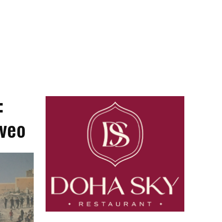
:
iveo