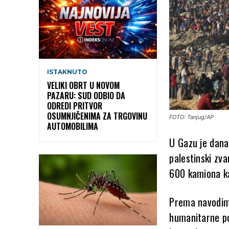
ISTAKNUTO
VELIKI OBRT U NOVOM
PAZARU: SUD ODBIO DA
ODREDI PRITVOR
OSUMNJIČENIMA ZA TRGOVINU
FOTO: Tanjug/AP
AUTOMOBILIMA
U Gazu je dana
palestinski zv
600 kamiona ka
Prema navodima
humanitarne po