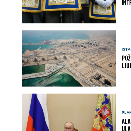
INT
IST
POŽ
LJU
PLA
ALA
ULA