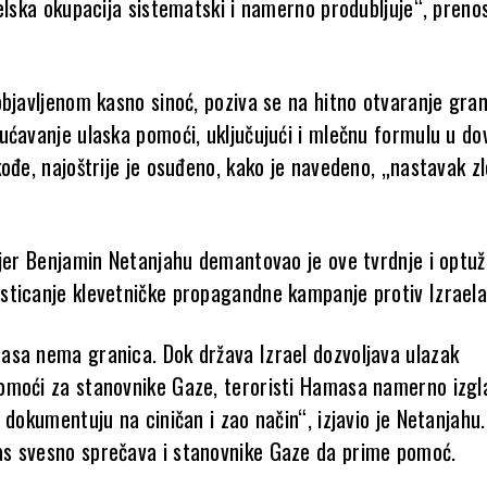
elska okupacija sistematski i namerno produbljuje“, prenos
objavljenom kasno sinoć, poziva se na hitno otvaranje gran
ućavanje ulaska pomoći, uključujući i mlečnu formulu u do
ođe, najoštrije je osuđeno, kako je navedeno, „nastavak z
ijer Benjamin Netanjahu demantovao je ove tvrdnje i optuž
ticanje klevetničke propagandne kampanje protiv Izraela
sa nema granica. Dok država Izrael dozvoljava ulazak
moći za stanovnike Gaze, teroristi Hamasa namerno izgl
 dokumentuju na ciničan i zao način“, izjavio je Netanjahu.
s svesno sprečava i stanovnike Gaze da prime pomoć.