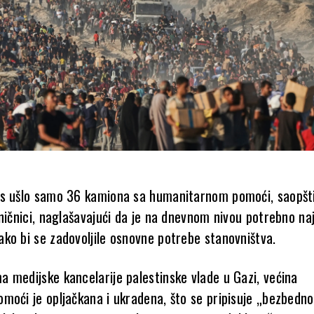
s ušlo samo 36 kamiona sa humanitarnom pomoći, saopšti
aničnici, naglašavajući da je na dnevnom nivou potrebno n
ko bi se zadovoljile osnovne potrebe stanovništva.
 medijske kancelarije palestinske vlade u Gazi, većina
moći je opljačkana i ukradena, što se pripisuje „bezbed