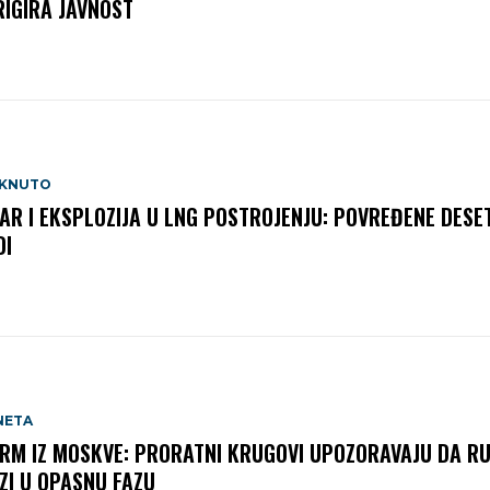
RIGIRA JAVNOST
AKNUTO
AR I EKSPLOZIJA U LNG POSTROJENJU: POVREĐENE DESE
DI
NETA
RM IZ MOSKVE: PRORATNI KRUGOVI UPOZORAVAJU DA RU
ZI U OPASNU FAZU