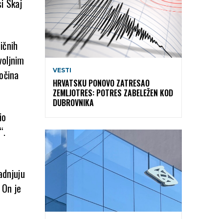
i Skaj
ičnih
voljnim
VESTI
ločina
HRVATSKU PONOVO ZATRESAO
ZEMLJOTRES: POTRES ZABELEŽEN KOD
DUBROVNIKA
io
“.
adnjuju
 On je