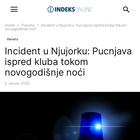
Home
Planeta
Incident u Njujorku: Pucnjava ispred kluba tokom
novogodišnje noći
Planeta
Incident u Njujorku: Pucnjava
ispred kluba tokom
novogodišnje noći
2. januar 2025.