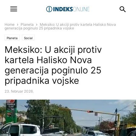
Home
Planeta
Meksiko: U akciji protiv kartela Halisko Nova
generacija poginulo 25 pripadnika vojske
Planeta
Social
Meksiko: U akciji protiv
kartela Halisko Nova
generacija poginulo 25
pripadnika vojske
23. februar 2026.