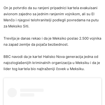
On je potvrdio da su ranjeni pripadnici kartela evakuisani
avionom zajedno sa jednim ranjenim vojnikom, ali su El
Menčo i njegovi telohranitelji podlegli povredama na putu
za Meksiko Siti.
Trevilja je danas rekao i da je Meksiko poslao 2.500 vojnika
na zapad zemlje da pojača bezbednost.
BBC navodi da je kartel Halisko Nova generacija jedna od
najozloglašenijih kriminalnih organizacija u Meksiku i da je
lider tog kartela bio najtraženiji čovek u Meksiku.