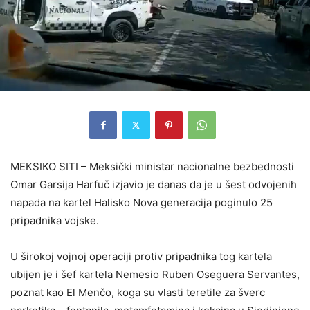
MEKSIKO SITI – Meksički ministar nacionalne bezbednosti
Omar Garsija Harfuč izjavio je danas da je u šest odvojenih
napada na kartel Halisko Nova generacija poginulo 25
pripadnika vojske.
U širokoj vojnoj operaciji protiv pripadnika tog kartela
ubijen je i šef kartela Nemesio Ruben Oseguera Servantes,
poznat kao El Menčo, koga su vlasti teretile za šverc