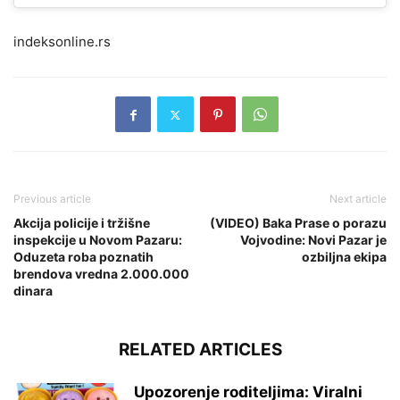
indeksonline.rs
Previous article
Next article
Akcija policije i tržišne
(VIDEO) Baka Prase o porazu
inspekcije u Novom Pazaru:
Vojvodine: Novi Pazar je
Oduzeta roba poznatih
ozbiljna ekipa
brendova vredna 2.000.000
dinara
RELATED ARTICLES
Upozorenje roditeljima: Viralni