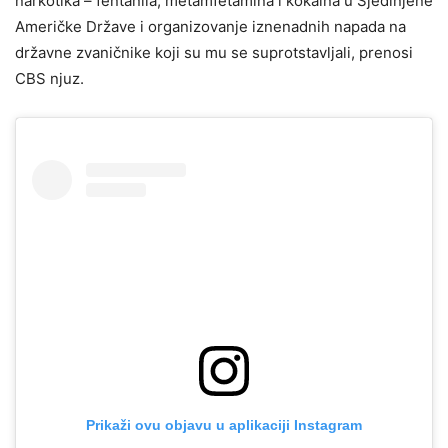
narkotika – fentanila, metamfetamina i kokaina u Sjedinjene
Američke Države i organizovanje iznenadnih napada na
državne zvaničnike koji su mu se suprotstavljali, prenosi
CBS njuz.
Prikaži ovu objavu u aplikaciji Instagram