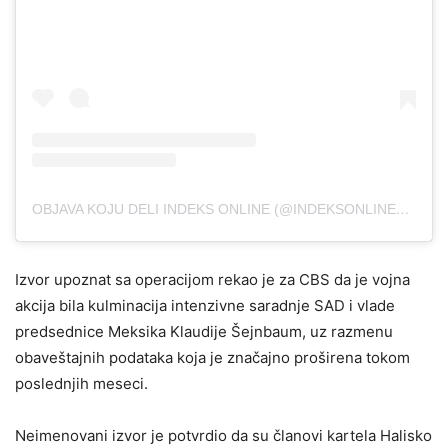
OBJAVA KOJU DELI INDEKS ONLINE (@INDEKSONLINE_RS)
Izvor upoznat sa operacijom rekao je za CBS da je vojna
akcija bila kulminacija intenzivne saradnje SAD i vlade
predsednice Meksika Klaudije Šejnbaum, uz razmenu
obaveštajnih podataka koja je značajno proširena tokom
poslednjih meseci.
Neimenovani izvor je potvrdio da su članovi kartela Halisko