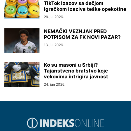
TikTok izazov sa dečjom
igračkom izaziva teške opekotine
29. jul 2026.
NEMAČKI VEZNJAK PRED
POTPISOM ZA FK NOVI PAZAR?
13. jul 2026.
Ko su masoni u Srbiji?
Tajanstveno bratstvo koje
vekovima intrigira javnost
24. jun 2026.