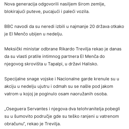
Nova generacija odgovorili nasiljem širom zemlje,
blokirajući puteve, pucajući i paleći vozila.
BBC navodi da su neredi izbili u najmanje 20 država otkako
je El Menčo ubijen u nedelju.
Meksički ministar odbrane Rikardo Trevilja rekao je danas
da su vlasti pratile intimnog partnera El Menča do
njegovog skrovišta u Tapalpi, u državi Halisko.
Specijalne snage vojske i Nacionalne garde krenule su u
akciju u nedelju ujutru i odmah su se našle pod jakom
vatrom u kojoj je poginulo osam naoružanih osoba.
„Oseguera Servantes i njegova dva telohranitelja pobegli
su u šumovito područje gde su teško ranjeni u vatrenom
obračunu“, rekao je Trevilja.