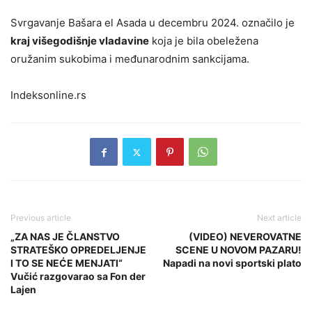
Svrgavanje Bašara el Asada u decembru 2024. označilo je
kraj višegodišnje vladavine
koja je bila obeležena
oružanim sukobima i međunarodnim sankcijama.
Indeksonline.rs
Previous article
Next article
„ZA NAS JE ČLANSTVO
(VIDEO) NEVEROVATNE
STRATEŠKO OPREDELJENJE
SCENE U NOVOM PAZARU!
I TO SE NEĆE MENJATI“
Napadi na novi sportski plato
Vučić razgovarao sa Fon der
Lajen