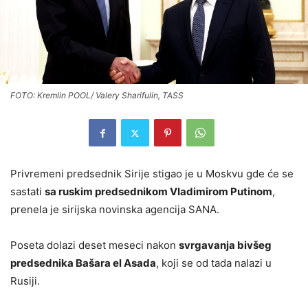
FOTO: Kremlin POOL/ Valery Sharifulin, TASS
Privremeni predsednik Sirije stigao je u Moskvu gde će se
sastati
sa ruskim predsednikom Vladimirom Putinom
,
prenela je sirijska novinska agencija SANA.
Poseta dolazi deset meseci nakon
svrgavanja bivšeg
predsednika Bašara el Asada
, koji se od tada nalazi u
Rusiji.