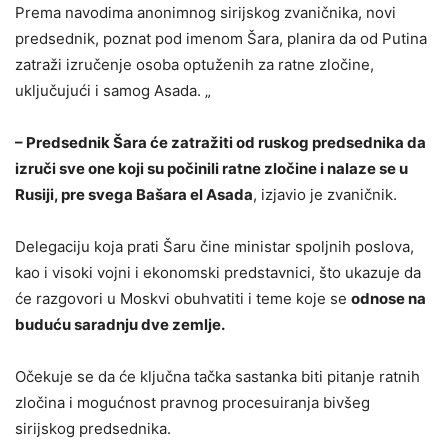
Prema navodima anonimnog sirijskog zvaničnika, novi
predsednik, poznat pod imenom Šara, planira da od Putina
zatraži izručenje osoba optuženih za ratne zločine,
uključujući i samog Asada. „
– Predsednik Šara će zatražiti od ruskog predsednika da
izruči sve one koji su počinili ratne zločine i nalaze se u
Rusiji, pre svega Bašara el Asada
, izjavio je zvaničnik.
Delegaciju koja prati Šaru čine ministar spoljnih poslova,
kao i visoki vojni i ekonomski predstavnici, što ukazuje da
će razgovori u Moskvi obuhvatiti i teme koje se
odnose na
buduću saradnju dve zemlje.
Očekuje se da će ključna tačka sastanka biti pitanje ratnih
zločina i mogućnost pravnog procesuiranja bivšeg
sirijskog predsednika.