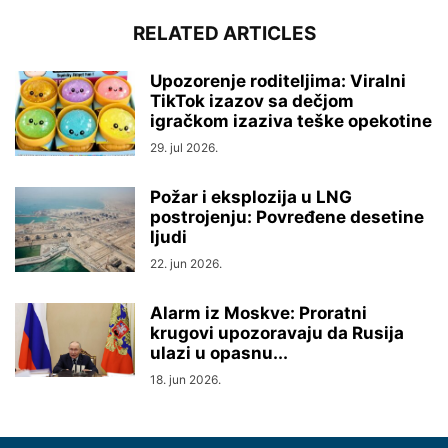
RELATED ARTICLES
Upozorenje roditeljima: Viralni
TikTok izazov sa dečjom
igračkom izaziva teške opekotine
29. jul 2026.
Požar i eksplozija u LNG
postrojenju: Povređene desetine
ljudi
22. jun 2026.
Alarm iz Moskve: Proratni
krugovi upozoravaju da Rusija
ulazi u opasnu...
18. jun 2026.