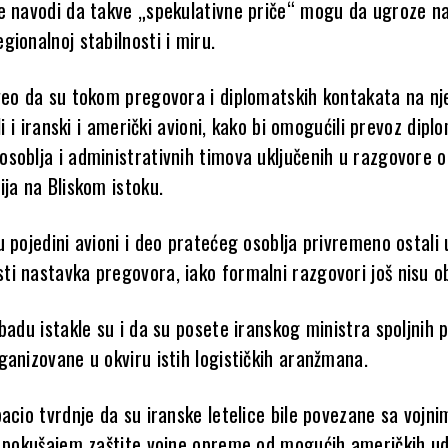
e navodi da takve „spekulativne priče“ mogu da ugroze n
ionalnoj stabilnosti i miru.
veo da su tokom pregovora i diplomatskih kontakata na n
li i iranski i američki avioni, kako bi omogućili prevoz dipl
soblja i administrativnih timova uključenih u razgovore o
ja na Bliskom istoku.
 pojedini avioni i deo pratećeg osoblja privremeno ostali 
i nastavka pregovora, iako formalni razgovori još nisu ob
badu istakle su i da su posete iranskog ministra spoljnih 
anizovane u okviru istih logističkih aranžmana.
acio tvrdnje da su iranske letelice bile povezane sa vojni
i pokušajem zaštite vojne opreme od mogućih američkih ud