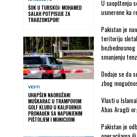
U saopštenju s
ŠOK U TURSKOJ: MOHAMED
usmerene ka reg
SALAH POTPISUJE ZA
TRABZONSPOR!
Pakistan je na
teritoriju sleta
bezbednosnog o
smanjenju tenzi
Dodaje se da su
zbog mogućnost
VESTI
UHAPŠEN NAORUŽANI
Vlasti u Islama
MUŠKARAC U TRAMPOVOM
GOLF KLUBU U KALIFORNIJI:
Abas Aragči
org
PRONAĐEN SA NAPUNJENIM
PIŠTOLJEM I MUNICIJOM
Pakistan je odb
operacijama il