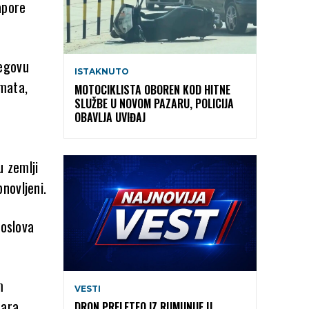
apore
jegovu
ISTAKNUTO
omata,
MOTOCIKLISTA OBOREN KOD HITNE
SLUŽBE U NOVOM PAZARU, POLICIJA
OBAVLJA UVIĐAJ
u zemlji
novljeni.
poslova
m
VESTI
ara,
DRON PRELETEO IZ RUMUNIJE U