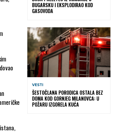
BUGARSKU I EKSPLODIRAO KOD
GASOVODA
im
kim
edovao
VESTI
an
ŠESTOČLANA PORODICA OSTALA BEZ
DOMA KOD GORNJEG MILANOVCA: U
 američke
POŽARU IZGORELA KUĆA
istana,