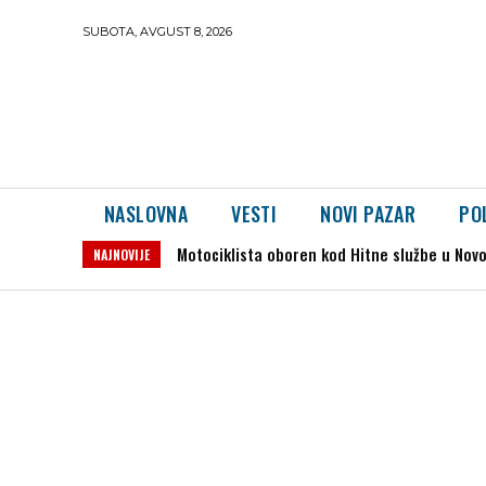
SUBOTA, AVGUST 8, 2026
NASLOVNA
VESTI
NOVI PAZAR
PO
Motociklista oboren kod Hitne službe u Novom P
Dron preleteo iz Rumunije u Bugarsku i ek
NAJNOVIJE