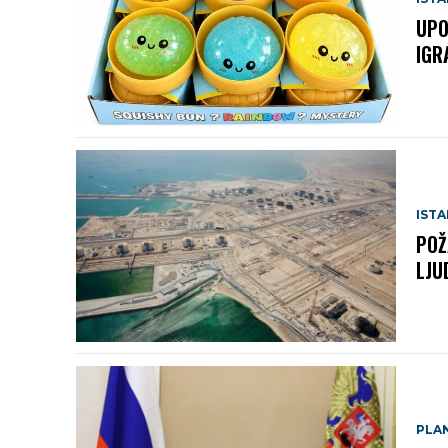
UPO
IGR
IST
POŽ
LJU
PLA