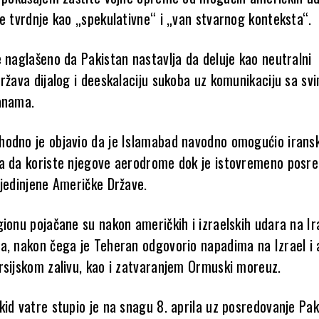
ve tvrdnje kao „spekulativne“ i „van stvarnog konteksta“.
e naglašeno da Pakistan nastavlja da deluje kao neutralni
ržava dijalog i deeskalaciju sukoba uz komunikaciju sa sv
anama.
hodno je objavio da je Islamabad navodno omogućio irans
a da koriste njegove aerodrome dok je istovremeno posr
jedinjene Američke Države
.
gionu pojačane su nakon američkih i izraelskih udara na Ir
a, nakon čega je Teheran odgovorio napadima na Izrael i
rsijskom zalivu, kao i zatvaranjem
Ormuski moreuz
.
kid vatre stupio je na snagu 8. aprila uz posredovanje Pak