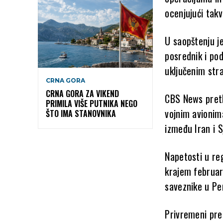
ocenjujući tak
U saopštenju j
posrednik i pod
uključenim str
CRNA GORA
CRNA GORA ZA VIKEND
CBS News
pret
PRIMILA VIŠE PUTNIKA NEGO
vojnim avionim
ŠTO IMA STANOVNIKA
između
Iran
i
S
Napetosti u re
krajem februar
saveznike u Pe
Privremeni pre