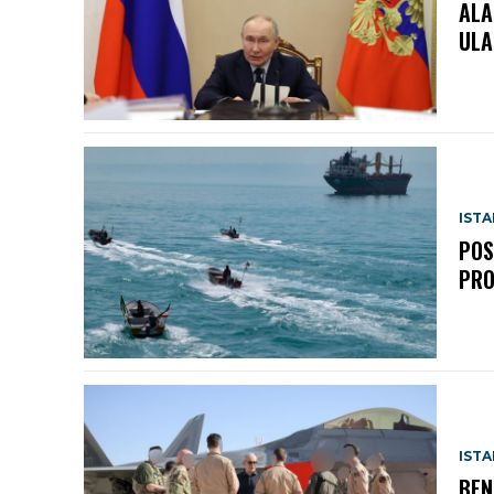
ALA
ULA
IST
POS
PRO
IST
BEN