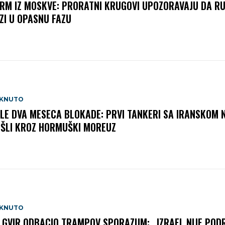
RM IZ MOSKVE: PRORATNI KRUGOVI UPOZORAVAJU DA RU
ZI U OPASNU FAZU
AKNUTO
LE DVA MESECA BLOKADE: PRVI TANKERI SA IRANSKOM
ŠLI KROZ HORMUŠKI MOREUZ
AKNUTO
 GVIR ODBACIO TRAMPOV SPORAZUM: „IZRAEL NIJE POD