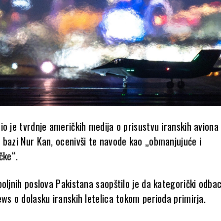
o je tvrdnje američkih medija o prisustvu iranskih aviona
 bazi Nur Kan, ocenivši te navode kao „obmanjujuće i
čke“.
oljnih poslova Pakistana saopštilo je da kategorički odba
ews
o dolasku iranskih letelica tokom perioda primirja.