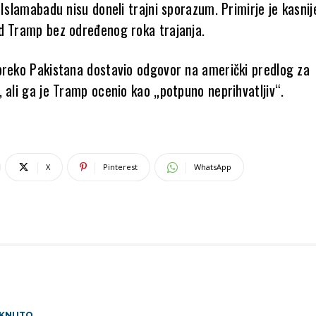
 Islamabadu nisu doneli trajni sporazum. Primirje je kasnij
d Tramp
bez određenog roka trajanja.
preko Pakistana dostavio odgovor na američki predlog za
 ali ga je Tramp ocenio kao „potpuno neprihvatljiv“.
X
Pinterest
WhatsApp
AKNUTO