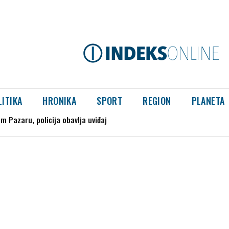
LITIKA
HRONIKA
SPORT
REGION
PLANETA
azaru, policija obavlja uviđaj
splodirao kod gasovoda