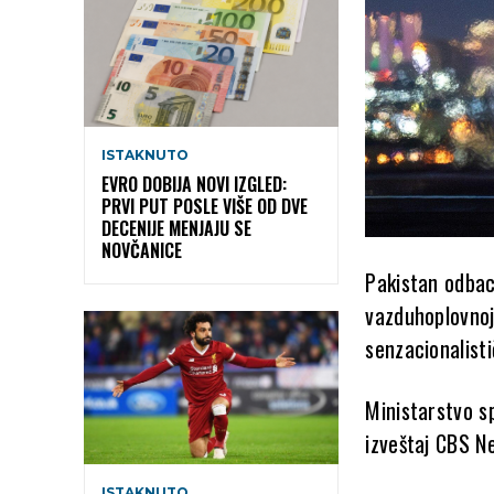
ISTAKNUTO
EVRO DOBIJA NOVI IZGLED:
PRVI PUT POSLE VIŠE OD DVE
DECENIJE MENJAJU SE
NOVČANICE
Pakistan
odbaci
vazduhoplovnoj
senzacionalisti
Ministarstvo sp
izveštaj
CBS N
ISTAKNUTO