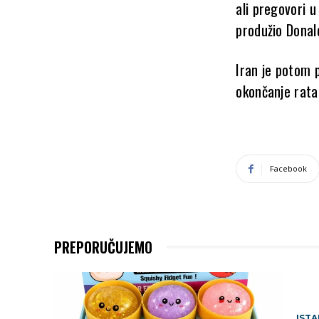
ali pregovori u
produžio
Donal
Iran je potom 
okončanje rata,
Facebook
PREPORUČUJEMO
IST