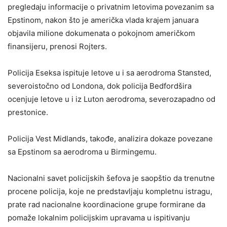
pregledaju informacije o privatnim letovima povezanim sa
Epstinom, nakon što je američka vlada krajem januara
objavila milione dokumenata o pokojnom američkom
finansijeru, prenosi Rojters.
Policija Eseksa ispituje letove u i sa aerodroma Stansted,
severoistočno od Londona, dok policija Bedfordšira
ocenjuje letove u i iz Luton aerodroma, severozapadno od
prestonice.
Policija Vest Midlands, takođe, analizira dokaze povezane
sa Epstinom sa aerodroma u Birmingemu.
Nacionalni savet policijskih šefova je saopštio da trenutne
procene policija, koje ne predstavljaju kompletnu istragu,
prate rad nacionalne koordinacione grupe formirane da
pomaže lokalnim policijskim upravama u ispitivanju