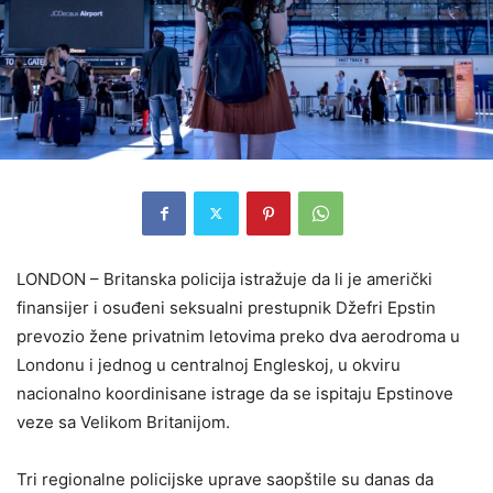
LONDON – Britanska policija istražuje da li je američki
finansijer i osuđeni seksualni prestupnik Džefri Epstin
prevozio žene privatnim letovima preko dva aerodroma u
Londonu i jednog u centralnoj Engleskoj, u okviru
nacionalno koordinisane istrage da se ispitaju Epstinove
veze sa Velikom Britanijom.
Tri regionalne policijske uprave saopštile su danas da