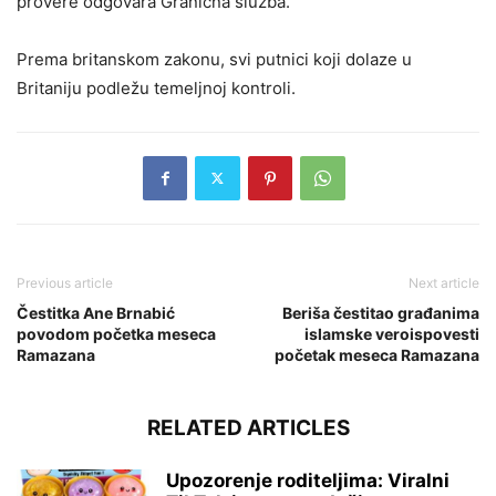
provere odgovara Granična služba.
Prema britanskom zakonu, svi putnici koji dolaze u
Britaniju podležu temeljnoj kontroli.
Previous article
Next article
Čestitka Ane Brnabić
Beriša čestitao građanima
povodom početka meseca
islamske veroispovesti
Ramazana
početak meseca Ramazana
RELATED ARTICLES
Upozorenje roditeljima: Viralni