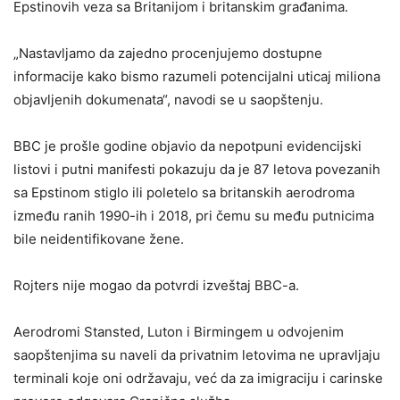
Epstinovih veza sa Britanijom i britanskim građanima.
„Nastavljamo da zajedno procenjujemo dostupne
informacije kako bismo razumeli potencijalni uticaj miliona
objavljenih dokumenata“, navodi se u saopštenju.
BBC je prošle godine objavio da nepotpuni evidencijski
listovi i putni manifesti pokazuju da je 87 letova povezanih
sa Epstinom stiglo ili poletelo sa britanskih aerodroma
između ranih 1990-ih i 2018, pri čemu su među putnicima
bile neidentifikovane žene.
Rojters nije mogao da potvrdi izveštaj BBC-a.
Aerodromi Stansted, Luton i Birmingem u odvojenim
saopštenjima su naveli da privatnim letovima ne upravljaju
terminali koje oni održavaju, već da za imigraciju i carinske