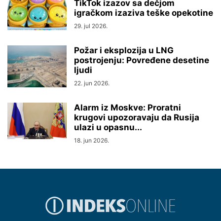
TikTok izazov sa dečjom
igračkom izaziva teške opekotine
29. jul 2026.
Požar i eksplozija u LNG
postrojenju: Povređene desetine
ljudi
22. jun 2026.
Alarm iz Moskve: Proratni
krugovi upozoravaju da Rusija
ulazi u opasnu...
18. jun 2026.