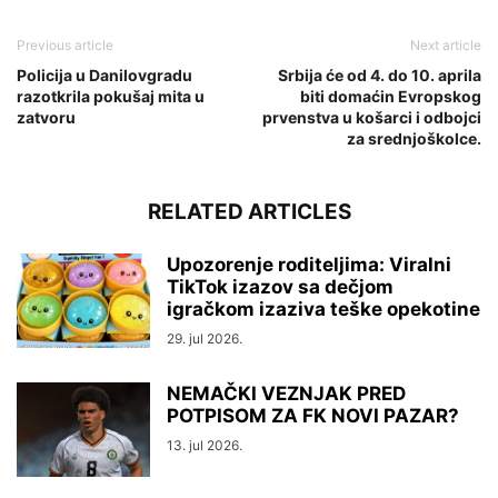
Previous article
Next article
Policija u Danilovgradu
Srbija će od 4. do 10. aprila
razotkrila pokušaj mita u
biti domaćin Evropskog
zatvoru
prvenstva u košarci i odbojci
za srednjoškolce.
RELATED ARTICLES
Upozorenje roditeljima: Viralni
TikTok izazov sa dečjom
igračkom izaziva teške opekotine
29. jul 2026.
NEMAČKI VEZNJAK PRED
POTPISOM ZA FK NOVI PAZAR?
13. jul 2026.