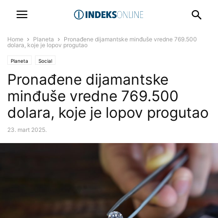
Home
Planeta
Pronađene dijamantske minđuše vredne 769.500
dolara, koje je lopov progutao
Planeta
Social
Pronađene dijamantske
minđuše vredne 769.500
dolara, koje je lopov progutao
23. mart 2025.