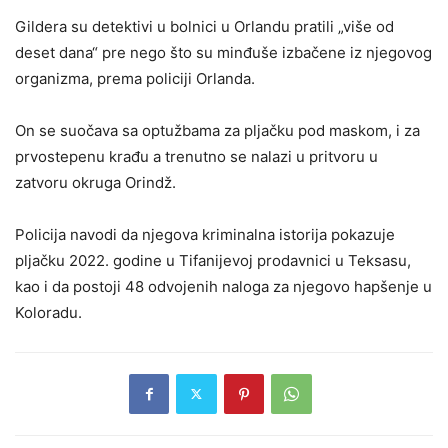
Gildera su detektivi u bolnici u Orlandu pratili „više od
deset dana“ pre nego što su minđuše izbačene iz njegovog
organizma, prema policiji Orlanda.
On se suočava sa optužbama za pljačku pod maskom, i za
prvostepenu krađu a trenutno se nalazi u pritvoru u
zatvoru okruga Orindž.
Policija navodi da njegova kriminalna istorija pokazuje
pljačku 2022. godine u Tifanijevoj prodavnici u Teksasu,
kao i da postoji 48 odvojenih naloga za njegovo hapšenje u
Koloradu.