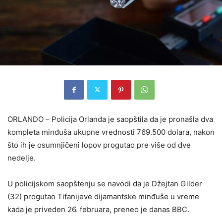
ORLANDO – Policija Orlanda je saopštila da je pronašla dva
kompleta minđuša ukupne vrednosti 769.500 dolara, nakon
što ih je osumnjičeni lopov progutao pre više od dve
nedelje.
U policijskom saopštenju se navodi da je Džejtan Gilder
(32) progutao Tifanijeve dijamantske minđuše u vreme
kada je priveden 26. februara, preneo je danas BBC.