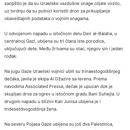
saopštio je da su izraelske vazdušne snage ciljale vozilo,
uz tvrdnju da su putnici koristili dron za prikupljanje
obaveštajnih podataka o vojnim snagama.
U odvojenom napadu u istočnom delu Deir al-Balaha, u
centralnoj Gazi, ubijena su tri člana iste porodice,
uključujući dete. Među žrtvama su otac, njegov sin i jedan
rođak.
Na jugu Gaze izraelski vojnici ubili su trinaestogodišnjeg
dečaka, javila je ekipa Al Džazire sa terena. Prema
navodima Associated Pressa, dečak je upucan dok je
skupljao drva za ogrev u istočnom gradu Bani Suhejla. U
drugom napadu u blizini Kan Junisa ubijena je i
tridesetdvogodišnja žena.
Na severu Pojasa Gaze ubijena su još dva Palestinca,