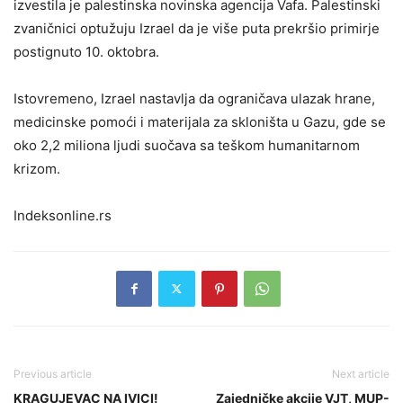
izvestila je palestinska novinska agencija Vafa. Palestinski
zvaničnici optužuju Izrael da je više puta prekršio primirje
postignuto 10. oktobra.
Istovremeno, Izrael nastavlja da ograničava ulazak hrane,
medicinske pomoći i materijala za skloništa u Gazu, gde se
oko 2,2 miliona ljudi suočava sa teškom humanitarnom
krizom.
Indeksonline.rs
Previous article
Next article
KRAGUJEVAC NA IVICI!
Zajedničke akcije VJT, MUP-