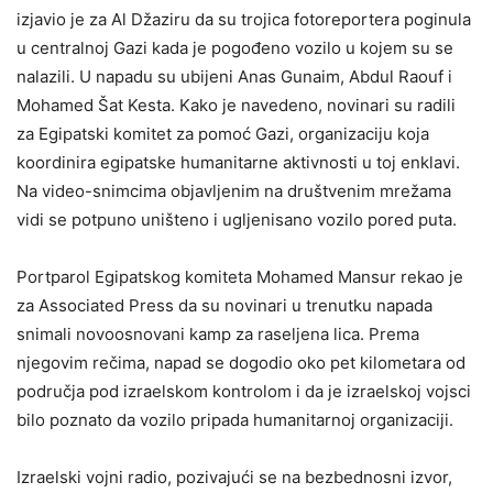
izjavio je za Al Džaziru da su trojica fotoreportera poginula
u centralnoj Gazi kada je pogođeno vozilo u kojem su se
nalazili. U napadu su ubijeni Anas Gunaim, Abdul Raouf i
Mohamed Šat Kesta. Kako je navedeno, novinari su radili
za Egipatski komitet za pomoć Gazi, organizaciju koja
koordinira egipatske humanitarne aktivnosti u toj enklavi.
Na video-snimcima objavljenim na društvenim mrežama
vidi se potpuno uništeno i ugljenisano vozilo pored puta.
Portparol Egipatskog komiteta Mohamed Mansur rekao je
za Associated Press da su novinari u trenutku napada
snimali novoosnovani kamp za raseljena lica. Prema
njegovim rečima, napad se dogodio oko pet kilometara od
područja pod izraelskom kontrolom i da je izraelskoj vojsci
bilo poznato da vozilo pripada humanitarnoj organizaciji.
Izraelski vojni radio, pozivajući se na bezbednosni izvor,