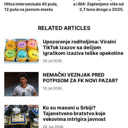
Hitna intervenisala 45 puta,
a i BIA: Zaplenjeno više od
12 puta na javnom mestu
2,7 tona droge u 2025.
RELATED ARTICLES
Upozorenje roditeljima: Viralni
TikTok izazov sa dečjom
igračkom izaziva teške opekotine
29. jul 2026.
NEMAČKI VEZNJAK PRED
POTPISOM ZA FK NOVI PAZAR?
13. jul 2026.
Ko su masoni u Srbiji?
Tajanstveno bratstvo koje
vekovima intrigira javnost
24. jun 2026.