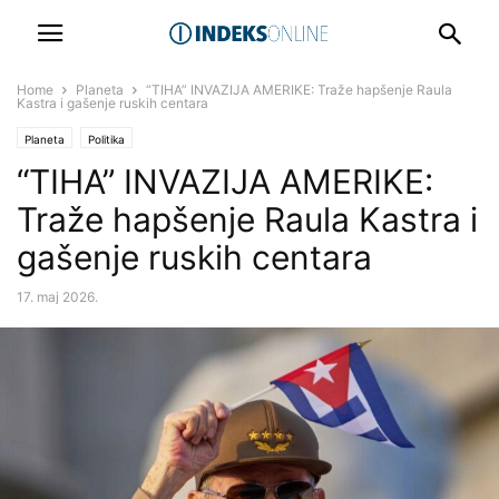
Home
Planeta
“TIHA” INVAZIJA AMERIKE: Traže hapšenje Raula
Kastra i gašenje ruskih centara
Planeta
Politika
“TIHA” INVAZIJA AMERIKE:
Traže hapšenje Raula Kastra i
gašenje ruskih centara
17. maj 2026.