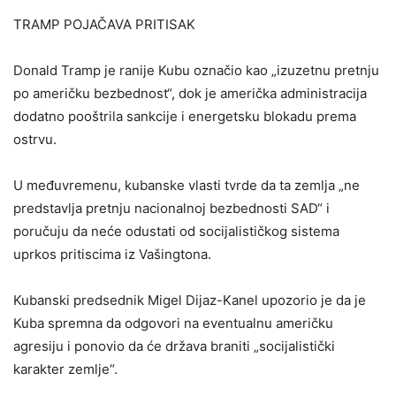
TRAMP POJAČAVA PRITISAK
Donald Tramp je ranije Kubu označio kao „izuzetnu pretnju
po američku bezbednost“, dok je američka administracija
dodatno pooštrila sankcije i energetsku blokadu prema
ostrvu.
U međuvremenu, kubanske vlasti tvrde da ta zemlja „ne
predstavlja pretnju nacionalnoj bezbednosti SAD“ i
poručuju da neće odustati od socijalističkog sistema
uprkos pritiscima iz Vašingtona.
Kubanski predsednik Migel Dijaz-Kanel upozorio je da je
Kuba spremna da odgovori na eventualnu američku
agresiju i ponovio da će država braniti „socijalistički
karakter zemlje“.