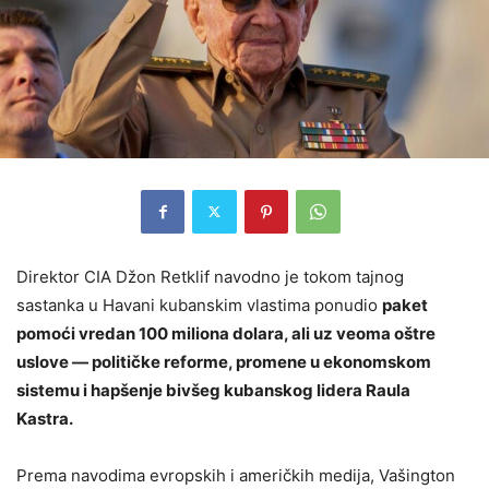
Direktor CIA Džon Retklif navodno je tokom tajnog
sastanka u Havani kubanskim vlastima ponudio
paket
pomoći vredan 100 miliona dolara, ali uz veoma oštre
uslove — političke reforme, promene u ekonomskom
sistemu i hapšenje bivšeg kubanskog lidera Raula
Kastra.
Prema navodima evropskih i američkih medija, Vašington