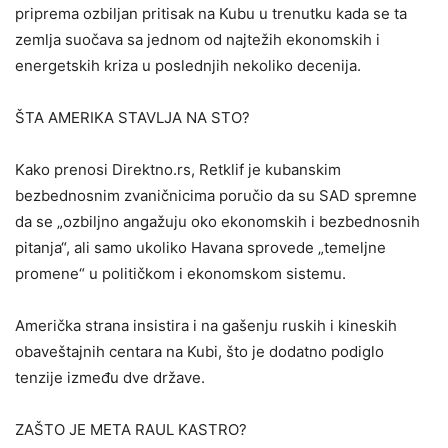
priprema ozbiljan pritisak na Kubu u trenutku kada se ta
zemlja suočava sa jednom od najtežih ekonomskih i
energetskih kriza u poslednjih nekoliko decenija.
ŠTA AMERIKA STAVLJA NA STO?
Kako prenosi Direktno.rs, Retklif je kubanskim
bezbednosnim zvaničnicima poručio da su SAD spremne
da se „ozbiljno angažuju oko ekonomskih i bezbednosnih
pitanja“, ali samo ukoliko Havana sprovede „temeljne
promene“ u političkom i ekonomskom sistemu.
Američka strana insistira i na gašenju ruskih i kineskih
obaveštajnih centara na Kubi, što je dodatno podiglo
tenzije između dve države.
ZAŠTO JE META RAUL KASTRO?