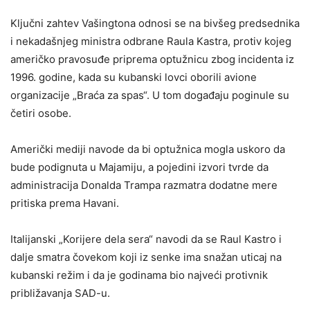
Ključni zahtev Vašingtona odnosi se na bivšeg predsednika
i nekadašnjeg ministra odbrane Raula Kastra, protiv kojeg
američko pravosuđe priprema optužnicu zbog incidenta iz
1996. godine, kada su kubanski lovci oborili avione
organizacije „Braća za spas“. U tom događaju poginule su
četiri osobe.
Američki mediji navode da bi optužnica mogla uskoro da
bude podignuta u Majamiju, a pojedini izvori tvrde da
administracija Donalda Trampa razmatra dodatne mere
pritiska prema Havani.
Italijanski „Korijere dela sera“ navodi da se Raul Kastro i
dalje smatra čovekom koji iz senke ima snažan uticaj na
kubanski režim i da je godinama bio najveći protivnik
približavanja SAD-u.