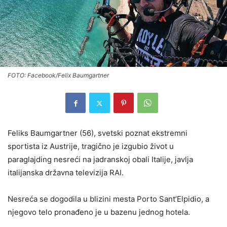
FOTO: Facebook/Felix Baumgartner
Feliks Baumgartner (56), svetski poznat ekstremni
sportista iz Austrije, tragično je izgubio život u
paraglajding nesreći na jadranskoj obali Italije, javlja
italijanska državna televizija RAI.
Nesreća se dogodila u blizini mesta Porto Sant’Elpidio, a
njegovo telo pronađeno je u bazenu jednog hotela.