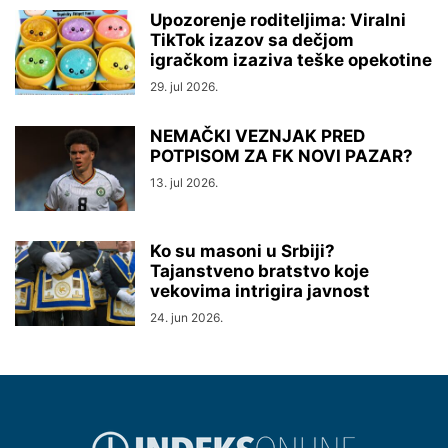
Upozorenje roditeljima: Viralni
TikTok izazov sa dečjom
igračkom izaziva teške opekotine
29. jul 2026.
NEMAČKI VEZNJAK PRED
POTPISOM ZA FK NOVI PAZAR?
13. jul 2026.
Ko su masoni u Srbiji?
Tajanstveno bratstvo koje
vekovima intrigira javnost
24. jun 2026.