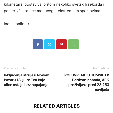
kilometara, postavivši pritom nekoliko svetskih rekorda i
pomerivši granice mogućeg u ekstremnim sportovima.
Indeksonline.rs
Previous article
Next article
Isključenja struje u Novom
POLUVREME U HUMSKOJ:
Pazaru 18. jula: Evo koje
Partizan napada, AEK
ulice ostaju bez napajanja
preživljava pred 23.253
navijača
RELATED ARTICLES