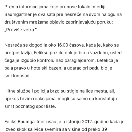
Prema informacijama koje prenose lokalni mediji,
Baumgartner je dva sata pre nesreće na svom nalogu na
društvenim mrežama objavio zabrinjavajuću poruku:
„Previše vetra.“
Nesreća se dogodila oko 16.00 časova, kada je, kako se
pretpostavlja, Feliksu pozlilo dok je bio u vazduhu, usled
čega je izgubio kontrolu nad paraglajderom. Letelica je
pala pravo u hotelski bazen, a udarac pri padu bio je
smrtonosan.
Hitne službe i policija brzo su stigle na lice mesta, ali,
uprkos brzim reakcijama, mogli su samo da konstatuju
smrt poznatog sportiste.
Feliks Baumgartner ušao je u istoriju 2012. godine kada je
izveo skok sa ivice svemira sa visine od preko 39