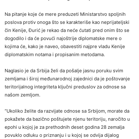
Na pitanje koje će mere preduzeti Ministarstvo spoljnih
poslova protiv onoga što se karakteriše kao neprijateljski
čin Kenije, Đurić je rekao da neće ćutati pred onim što se
dogodilo i da će povući najoštrije diplomatske mere o
kojima će, kako je naveo, obavestiti najpre vladu Kenije
diplomatskim notama i propisanim metodama.
Naglasio je da Srbija želi da pošalje jasnu poruku svim
zemljama i široj međunarodnoj zajednici da je poštovanje
teritorijalnog integriteta ključni preduslov za odnose sa
našom zemljom.
“Ukoliko želite da razvijate odnose sa Srbijom, morate da
pokažete da bazično poštujete njenu teritoriju, naročito u
epohi u kojoj je za prethodnih deset godina 28 zemalja
povuklo odluku o priznanju i u kojoj se odvija dijalog