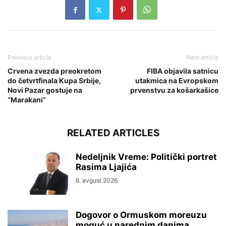
Previous article
Next article
Crvena zvezda preokretom
FIBA objavila satnicu
do četvrtfinala Kupa Srbije,
utakmica na Evropskom
Novi Pazar gostuje na
prvenstvu za košarkašice
“Marakani”
RELATED ARTICLES
Nedeljnik Vreme: Politički portret
Rasima Ljajića
6. avgust 2026.
Dogovor o Ormuskom moreuzu
moguć u narednim danima