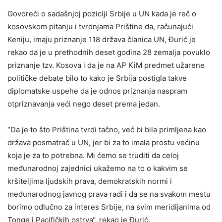
Govoreći o sadašnjoj poziciji Srbije u UN kada je reč o
kosovskom pitanju i tvrdnjama Prištine da, računajući
Keniju, imaju priznanje 118 država članica UN, Đurić je
rekao da je u prethodnih deset godina 28 zemalja povuklo
priznanje tzv. Kosova i da je na AP KiM predmet užarene
političke debate bilo to kako je Srbija postigla takve
diplomatske uspehe da je odnos priznanja naspram
otpriznavanja veći nego deset prema jedan.
“Da je to što Priština tvrdi tačno, već bi bila primljena kao
država posmatrač u UN, jer bi za to imala prostu većinu
koja je za to potrebna. Mi ćemo se truditi da celoj
međunarodnoj zajednici ukažemo na to o kakvim se
kršiteljima ljudskih prava, demokratskih normi i
međunarodnog javnog prava radi i da se na svakom mestu
borimo odlučno za interes Srbije, na svim meridijanima od
Tonge i Pacifičkih ostrva“, rekao je Đurić.