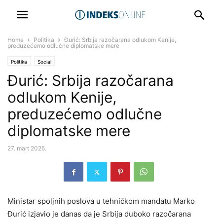
Home
Politika
Đurić: Srbija razočarana odlukom Kenije,
preduzećemo odlučne diplomatske mere
Politika
Social
Đurić: Srbija razočarana
odlukom Kenije,
preduzećemo odlučne
diplomatske mere
27. mart 2025.
Ministar spoljnih poslova u tehničkom mandatu Marko
Đurić izjavio je danas da je Srbija duboko razočarana