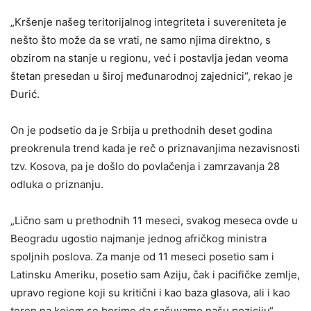
„Kršenje našeg teritorijalnog integriteta i suvereniteta je
nešto što može da se vrati, ne samo njima direktno, s
obzirom na stanje u regionu, već i postavlja jedan veoma
štetan presedan u široj međunarodnoj zajednici“, rekao je
Đurić.
On je podsetio da je Srbija u prethodnih deset godina
preokrenula trend kada je reč o priznavanjima nezavisnosti
tzv. Kosova, pa je došlo do povlačenja i zamrzavanja 28
odluka o priznanju.
„Lično sam u prethodnih 11 meseci, svakog meseca ovde u
Beogradu ugostio najmanje jednog afričkog ministra
spoljnih poslova. Za manje od 11 meseci posetio sam i
Latinsku Ameriku, posetio sam Aziju, čak i pacifičke zemlje,
upravo regione koji su kritični i kao baza glasova, ali i kao
teren na kojem se borimo da sačuvamo našu poziciju“,