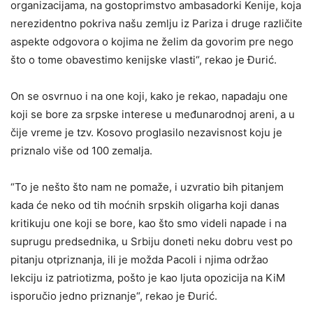
organizacijama, na gostoprimstvo ambasadorki Kenije, koja
nerezidentno pokriva našu zemlju iz Pariza i druge različite
aspekte odgovora o kojima ne želim da govorim pre nego
što o tome obavestimo kenijske vlasti“, rekao je Đurić.
On se osvrnuo i na one koji, kako je rekao, napadaju one
koji se bore za srpske interese u međunarodnoj areni, a u
čije vreme je tzv. Kosovo proglasilo nezavisnost koju je
priznalo više od 100 zemalja.
“To je nešto što nam ne pomaže, i uzvratio bih pitanjem
kada će neko od tih moćnih srpskih oligarha koji danas
kritikuju one koji se bore, kao što smo videli napade i na
suprugu predsednika, u Srbiju doneti neku dobru vest po
pitanju otpriznanja, ili je možda Pacoli i njima održao
lekciju iz patriotizma, pošto je kao ljuta opozicija na KiM
isporučio jedno priznanje“, rekao je Đurić.