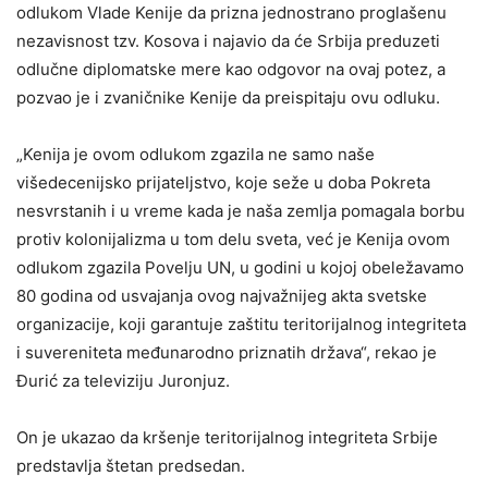
odlukom Vlade Kenije da prizna jednostrano proglašenu
nezavisnost tzv. Kosova i najavio da će Srbija preduzeti
odlučne diplomatske mere kao odgovor na ovaj potez, a
pozvao je i zvaničnike Kenije da preispitaju ovu odluku.
„Kenija je ovom odlukom zgazila ne samo naše
višedecenijsko prijateljstvo, koje seže u doba Pokreta
nesvrstanih i u vreme kada je naša zemlja pomagala borbu
protiv kolonijalizma u tom delu sveta, već je Kenija ovom
odlukom zgazila Povelju UN, u godini u kojoj obeležavamo
80 godina od usvajanja ovog najvažnijeg akta svetske
organizacije, koji garantuje zaštitu teritorijalnog integriteta
i suvereniteta međunarodno priznatih država“, rekao je
Đurić za televiziju Juronjuz.
On je ukazao da kršenje teritorijalnog integriteta Srbije
predstavlja štetan predsedan.