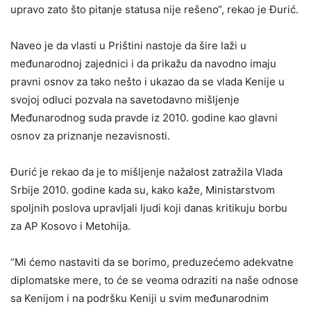
upravo zato što pitanje statusa nije rešeno“, rekao je Đurić.
Naveo je da vlasti u Prištini nastoje da šire laži u
međunarodnoj zajednici i da prikažu da navodno imaju
pravni osnov za tako nešto i ukazao da se vlada Kenije u
svojoj odluci pozvala na savetodavno mišljenje
Međunarodnog suda pravde iz 2010. godine kao glavni
osnov za priznanje nezavisnosti.
Đurić je rekao da je to mišljenje nažalost zatražila Vlada
Srbije 2010. godine kada su, kako kaže, Ministarstvom
spoljnih poslova upravljali ljudi koji danas kritikuju borbu
za AP Kosovo i Metohija.
“Mi ćemo nastaviti da se borimo, preduzećemo adekvatne
diplomatske mere, to će se veoma odraziti na naše odnose
sa Kenijom i na podršku Keniji u svim međunarodnim