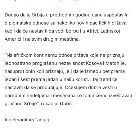
Dodao da je Srbija u prethodnih godinu dana uspostavila
diplomatske odnose sa nekoliko novih pacifičkih država,
kao i da će nastaviti da vodi borbu i u Africi, Latinskoj
Americi i na svim drugim mestima.
“Na afričkom kontinentu odnos država koje ne priznaju
jednostrano proglašenu nezavisnost Kosova i Metohije,
nasuprot onih koji priznaju, je i dalje između pet prema
jedan i šest prema jedan u našu korist. I taj trend će
nastaviti da se produbljuje. Očekujem dobre vesti u
narednim nedeljama i mesecima i o tome ćemo izveštavati
građane Srbije“, rekao je Đurić.
Indeksonline/Tanjug