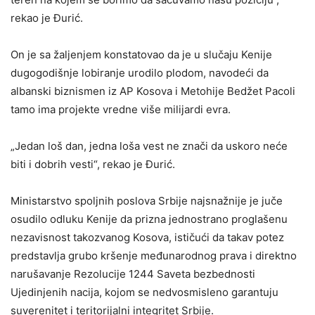
rekao je Đurić.
On je sa žaljenjem konstatovao da je u slučaju Kenije
dugogodišnje lobiranje urodilo plodom, navodeći da
albanski biznismen iz AP Kosova i Metohije Bedžet Pacoli
tamo ima projekte vredne više milijardi evra.
„Jedan loš dan, jedna loša vest ne znači da uskoro neće
biti i dobrih vesti“, rekao je Đurić.
Ministarstvo spoljnih poslova Srbije najsnažnije je juče
osudilo odluku Kenije da prizna jednostrano proglašenu
nezavisnost takozvanog Kosova, ističući da takav potez
predstavlja grubo kršenje međunarodnog prava i direktno
narušavanje Rezolucije 1244 Saveta bezbednosti
Ujedinjenih nacija, kojom se nedvosmisleno garantuju
suverenitet i teritorijalni integritet Srbije.