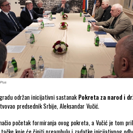
oPlus
gradu održan inicijativni sastanak
Pokreta za narod i d
stvovao predsednik Srbije, Aleksandar Vučić.
načio početak formiranja ovog pokreta, a Vučić je tom pri
 tačke koje će činiti preambulu i zadatke inicijativnog odb