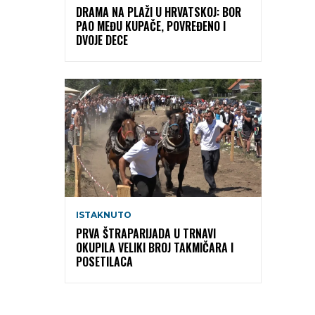
DRAMA NA PLAŽI U HRVATSKOJ: BOR
PAO MEĐU KUPAČE, POVREĐENO I
DVOJE DECE
ISTAKNUTO
PRVA ŠTRAPARIJADA U TRNAVI
OKUPILA VELIKI BROJ TAKMIČARA I
POSETILACA