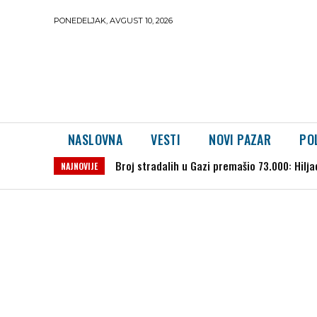
PONEDELJAK, AVGUST 10, 2026
NASLOVNA
VESTI
NOVI PAZAR
PO
Broj stradalih u Gazi premašio 73.000: Hiljade 
DRAMA NA PLAŽI U HRVATSKOJ: Bor pao među 
NAJNOVIJE