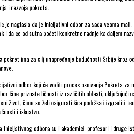
ja i razvoja pokreta.
ć je naglasio da je inicijativni odbor za sada veoma mali, a
k i da će od sutra početi konkretne radnje ka daljem raz
da pokret ima za cilj unapređenje budućnosti Srbije kroz 
anove.
cijativni odbor koji će voditi proces osnivanja Pokreta za n
or čine priznate ličnosti iz različitih oblasti, uključujući 
veni život, čime se želi osigurati šira podrška i izgraditi te
čnosti i iskustvu.
 Inicijativnog odbora su i akademici, profesori i druge is