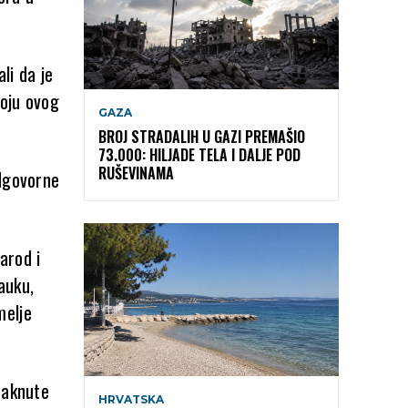
li da je
voju ovog
GAZA
BROJ STRADALIH U GAZI PREMAŠIO
73.000: HILJADE TELA I DALJE POD
RUŠEVINAMA
odgovorne
arod i
nauku,
melje
taknute
HRVATSKA