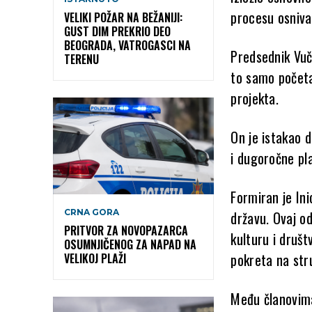
procesu osnivan
VELIKI POŽAR NA BEŽANIJI:
GUST DIM PREKRIO DEO
BEOGRADA, VATROGASCI NA
Predsednik Vuči
TERENU
to samo početa
projekta.
On je istakao 
i dugoročne pl
Formiran je Ini
CRNA GORA
državu. Ovaj odb
PRITVOR ZA NOVOPAZARCA
kulturu i društ
OSUMNJIČENOG ZA NAPAD NA
pokreta na stru
VELIKOJ PLAŽI
Među članovima