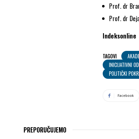
Prof. dr Bra
Prof. dr Dej
Indeksonline
TAGOVI
AKAD
INICIJATIVNI O
POLITIČKI POK
Facebook
PREPORUČUJEMO