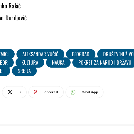
nko Rakić
an Đurdjević
EMICI
ALEKSANDAR VUČIĆ
BEOGRAD
DRUŠTVENI ŽIV
DBOR
KULTURA
NAUKA
POKRET ZA NAROD I DRŽAVU
RET
SRBIJA
X
Pinterest
WhatsApp