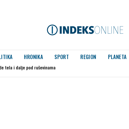
LITIKA
HRONIKA
SPORT
REGION
PLANETA
tela i dalje pod ruševinama
kupače, povređeno i dvoje dece