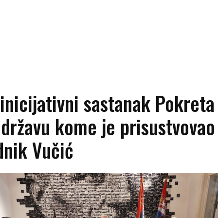
inicijativni sastanak Pokreta
 državu kome je prisustvovao
dnik Vučić