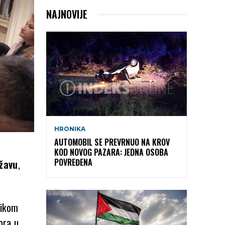
NAJNOVIJE
HRONIKA
AUTOMOBIL SE PREVRNUO NA KROV
KOD NOVOG PAZARA: JEDNA OSOBA
POVREĐENA
ržavu
,
likom
ora u