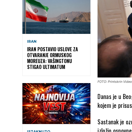
IRAN
IRAN POSTAVIO USLOVE ZA
OTVARANJE ORMUSKOG
MOREUZA: VAŠINGTONU
STIGAO ULTIMATUM
FOTO: Printskrin Vide
Danas je u Beo
kojem je prisu
Sastanak je oz
izložio osnovne
ISTAKNUTO