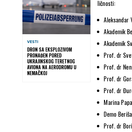
ličnosti:
Aleksandar 
Akademik Be
Akademik Sv
VESTI
DRON SA EKSPLOZIVOM
Prof. dr Sve
PRONAĐEN PORED
UKRAJINSKOG TERETNOG
Prof. dr Nen
AVIONA NA AERODROMU U
NEMAČKOJ
Prof. dr Gor
Prof. dr Đu
Marina Papa
Demo Beriš
Prof. dr Bor