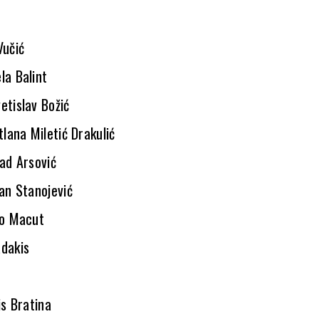
Vučić
la Balint
etislav Božić
tlana Miletić Drakulić
ad Arsović
an Stanojević
ro Macut
dakis
a
is Bratina