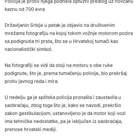
Policija je protiv njega podnela optužni predlog uz novčanu
kaznu od 700 evra
Državljanin Srbije u petak je objavio na društvenim
mrežama fotografiju na kojoj tokom vožnje motorom pozira
sa podignutia tri prsta, što se u Hrvatskoj tumači kao
nacionalistički simbol.
Na fotografiji se vidi da stoji na motoru s obe ruke
podignute, što je, prema tumačenju policije, bio prekršaj
protiv javnog reda i mira.
U nedelju ga je splitska policija pronašla i zaustavila u
saobraćaju, zbog toga što je, kako se navodi, prekršio
zakon gestikulacijom, ustanovljeno je da motor koji vozi
ima tehničke nedostatke, pa je isključen iz saobraćaja,
prenose hrvatski mediji.