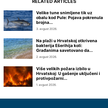
RELATED ARTICLES
Velike tune snimljene tik uz
obalu kod Pule: Pojava pokrenula
brojna...
3. avgust 2026.
Na plaži u Hrvatskoj otkrivena
bakterija Ešerihija koli:
Građanima savetovano da...
2. avgust 2026.
Više velikih požara izbilo u
Hrvatskoj: U gašenje uključeni i
protivpožarni...
1. avgust 2026.