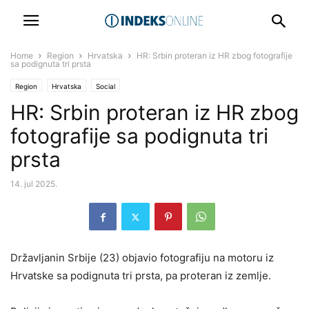
Home
Region
Hrvatska
HR: Srbin proteran iz HR zbog fotografije
sa podignuta tri prsta
Region
Hrvatska
Social
HR: Srbin proteran iz HR zbog
fotografije sa podignuta tri
prsta
14. jul 2025.
Državljanin Srbije (23) objavio fotografiju na motoru iz
Hrvatske sa podignuta tri prsta, pa proteran iz zemlje.