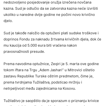
nedozvoljeno posjedovanje oružja izrečena novčana
kazna. Sud je odlučio da se zatvorska kazna neće izvršiti
ukoliko u naredne dvije godine ne počini novo krivično
djelo.
Sud je takođe naložio da optuženi plati sudske troškove i
doprinos Fondu za naknadu žrtvama krivičnih djela, dok će
mu kaucija od 5.000 eura biti vraćena nakon
pravosnažnosti presude.
Prema navodima optužnice, Zeqiri je 5. marta ove godine
tokom iftara na Trgu „Adem Jashari“ u Mitrovici oštetio
zastavu Republike Turske oštrim predmetom, čime je,
prema tvrdnjama Tužilaštva, podsticao mržnju i
netrpeljivost među zajednicama na Kosovu.
Tužilaštvo je saopštilo da je sporazum o priznanju krivice