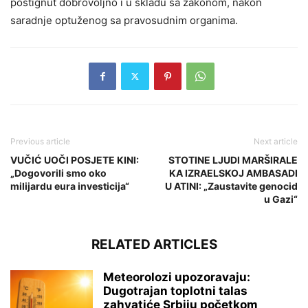
postignut dobrovoljno i u skladu sa zakonom, nakon
saradnje optuženog sa pravosudnim organima.
Previous article
Next article
VUČIĆ UOČI POSJETE KINI:
STOTINE LJUDI MARŠIRALE
„Dogovorili smo oko
KA IZRAELSKOJ AMBASADI
milijardu eura investicija“
U ATINI: „Zaustavite genocid
u Gazi“
RELATED ARTICLES
Meteorolozi upozoravaju:
Dugotrajan toplotni talas
zahvatiće Srbiju početkom