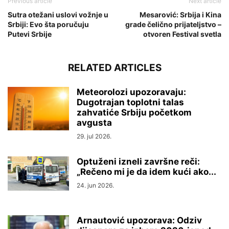
Previous article
Next article
Sutra otežani uslovi vožnje u
Mesarović: Srbija i Kina
Srbiji: Evo šta poručuju
grade čelično prijateljstvo –
Putevi Srbije
otvoren Festival svetla
RELATED ARTICLES
Meteorolozi upozoravaju:
Dugotrajan toplotni talas
zahvatiće Srbiju početkom
avgusta
29. jul 2026.
Optuženi izneli završne reči:
„Rečeno mi je da idem kući ako...
24. jun 2026.
Arnautović upozorava: Odziv