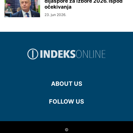
dijaspore za izbore 2026. ispod
očekivanja
23. jun 2026.
ABOUT US
FOLLOW US
©