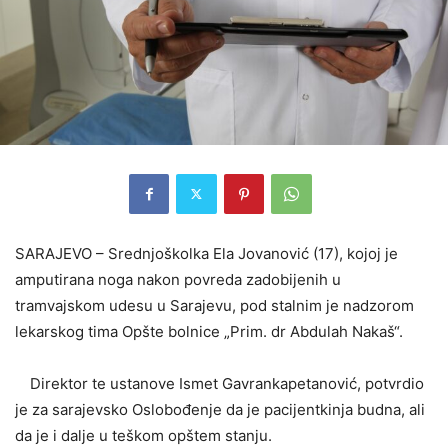
SARAJEVO – Srednjoškolka Ela Jovanović (17), kojoj je
amputirana noga nakon povreda zadobijenih u
tramvajskom udesu u Sarajevu, pod stalnim je nadzorom
lekarskog tima Opšte bolnice „Prim. dr Abdulah Nakaš“.
Direktor te ustanove Ismet Gavrankapetanović, potvrdio
je za sarajevsko Oslobođenje da je pacijentkinja budna, ali
da je i dalje u teškom opštem stanju.