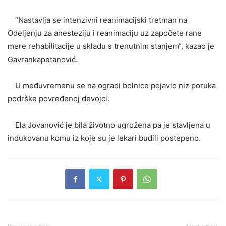
“Nastavlja se intenzivni reanimacijski tretman na
Odeljenju za anesteziju i reanimaciju uz započete rane
mere rehabilitacije u skladu s trenutnim stanjem“, kazao je
Gavrankapetanović.
U međuvremenu se na ogradi bolnice pojavio niz poruka
podrške povređenoj devojci.
Ela Jovanović je bila životno ugrožena pa je stavljena u
indukovanu komu iz koje su je lekari budili postepeno.