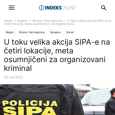
Home
Region
Bosna i Hercegovina
U toku velika akcija SIPA-e na
četiri lokacije, meta osumnjičeni za organizovani...
Region
Bosna i Hercegovina
Sarajevo
Social
U toku velika akcija SIPA-e na
četiri lokacije, meta
osumnjičeni za organizovani
kriminal
28. maj 2025.