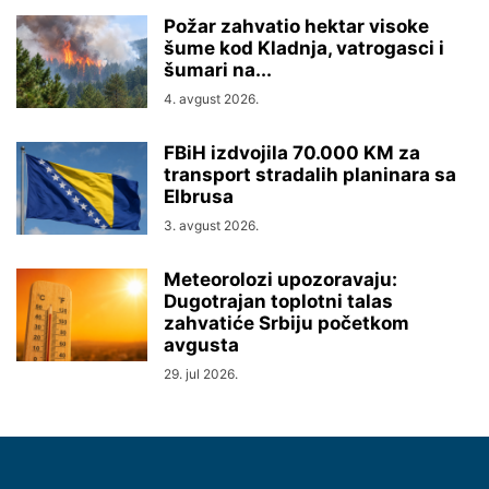
Požar zahvatio hektar visoke
šume kod Kladnja, vatrogasci i
šumari na...
4. avgust 2026.
FBiH izdvojila 70.000 KM za
transport stradalih planinara sa
Elbrusa
3. avgust 2026.
Meteorolozi upozoravaju:
Dugotrajan toplotni talas
zahvatiće Srbiju početkom
avgusta
29. jul 2026.