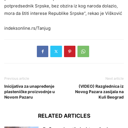
potpredsednik Srpske, bez obzira iz kog naroda dolazio,
mora da štiti interese Republike Srpske“, rekao je Višković
indeksonline.rs/Tanjug
Previous article
Next article
Inicijativa za unapređenje
(VIDEO) Razglednica iz
plasteničke proizvodnje u
Novog Pazara zasijala na
Novom Pazaru
Kuli Beograd
RELATED ARTICLES