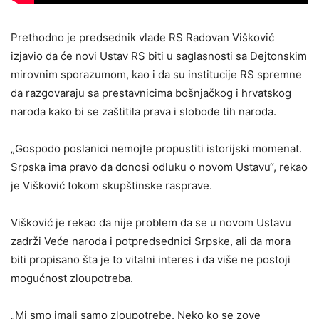
Prethodno je predsednik vlade RS Radovan Višković
izjavio da će novi Ustav RS biti u saglasnosti sa Dejtonskim
mirovnim sporazumom, kao i da su institucije RS spremne
da razgovaraju sa prestavnicima bošnjačkog i hrvatskog
naroda kako bi se zaštitila prava i slobode tih naroda.
„Gospodo poslanici nemojte propustiti istorijski momenat.
Srpska ima pravo da donosi odluku o novom Ustavu“, rekao
je Višković tokom skupštinske rasprave.
Višković je rekao da nije problem da se u novom Ustavu
zadrži Veće naroda i potpredsednici Srpske, ali da mora
biti propisano šta je to vitalni interes i da više ne postoji
mogućnost zloupotreba.
„Mi smo imali samo zloupotrebe. Neko ko se zove