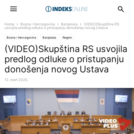
Home
Bosna i Hercegovina
Banjaluka
(VIDEO)Skupština RS
usvojila predlog odluke o pristupanju donošenja novog Ustava
Bosna i Hercegovina
Banjaluka
Region
(VIDEO)Skupština RS usvojila
predlog odluke o pristupanju
donošenja novog Ustava
12. mart 2025.