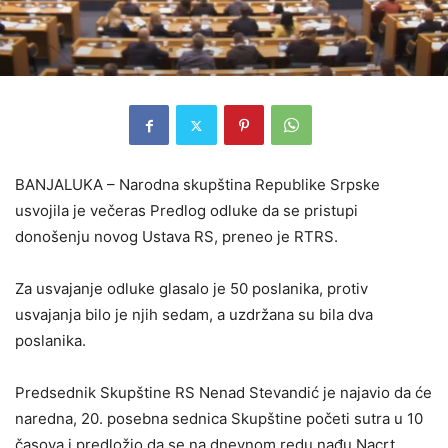
BANJALUKA – Narodna skupština Republike Srpske
usvojila je večeras Predlog odluke da se pristupi
donošenju novog Ustava RS, preneo je RTRS.
Za usvajanje odluke glasalo je 50 poslanika, protiv
usvajanja bilo je njih sedam, a uzdržana su bila dva
poslanika.
Predsednik Skupštine RS Nenad Stevandić je najavio da će
naredna, 20. posebna sednica Skupštine početi sutra u 10
časova i predložio da se na dnevnom redu nađu Nacrt