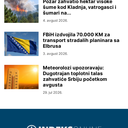
Požar zahvatio hektar visoke
šume kod Kladnja, vatrogasci i
šumari na...
4. avgust 2026.
FBiH izdvojila 70.000 KM za
transport stradalih planinara sa
Elbrusa
3. avgust 2026.
Meteorolozi upozoravaju:
Dugotrajan toplotni talas
zahvatiće Srbiju početkom
avgusta
29. jul 2026.