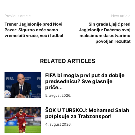
Previous article
Next article
Trener Jagjelonije pred Novi
Sin grada Ljajić pred
Pazar: Sigurno neće samo
Jagjeloniju: Daćemo svoj
vreme biti vruće, već i fudbal
maksimum da ostvarimo
povoljan rezultat
RELATED ARTICLES
FIFA bi mogla prvi put da dobije
predsednicu? Sve glasnije
priče...
5. avgust 2026.
ŠOK U TURSKOJ: Mohamed Salah
potpisuje za Trabzonspor!
4. avgust 2026.