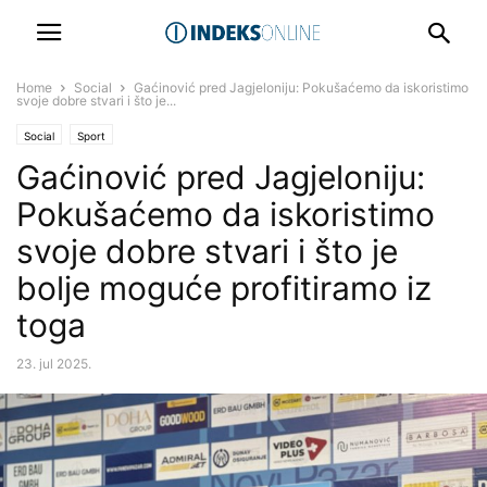
Home
Social
Gaćinović pred Jagjeloniju: Pokušaćemo da iskoristimo
svoje dobre stvari i što je...
Social
Sport
Gaćinović pred Jagjeloniju:
Pokušaćemo da iskoristimo
svoje dobre stvari i što je
bolje moguće profitiramo iz
toga
23. jul 2025.