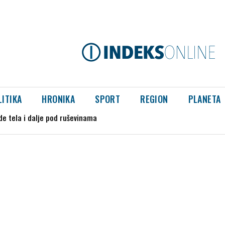
LITIKA
HRONIKA
SPORT
REGION
PLANETA
kupače, povređeno i dvoje dece