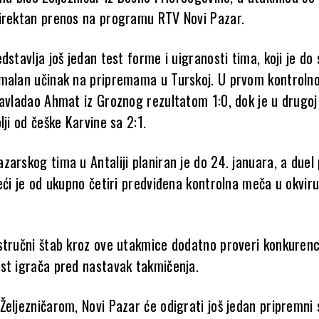
irektan prenos na programu RTV Novi Pazar.
dstavlja još jedan test forme i uigranosti tima, koji je do
imalan učinak na pripremama u Turskoj. U prvom kontrol
savladao Ahmat iz Groznog rezultatom 1:0, dok je u drugoj
lji od češke Karvine sa 2:1.
arskog tima u Antaliji planiran je do 24. januara, a duel 
eći je od ukupno četiri predviđena kontrolna meča u okvir
stručni štab kroz ove utakmice dodatno proveri konkurenc
st igrača pred nastavak takmičenja.
Željezničarom, Novi Pazar će odigrati još jedan pripremni 