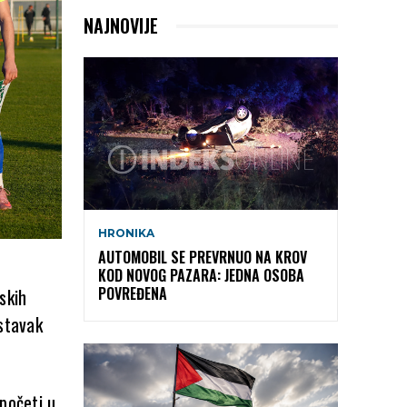
NAJNOVIJE
HRONIKA
AUTOMOBIL SE PREVRNUO NA KROV
KOD NOVOG PAZARA: JEDNA OSOBA
POVREĐENA
skih
astavak
početi u