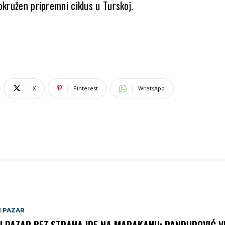
okružen pripremni ciklus u Turskoj.
X
Pinterest
WhatsApp
I PAZAR