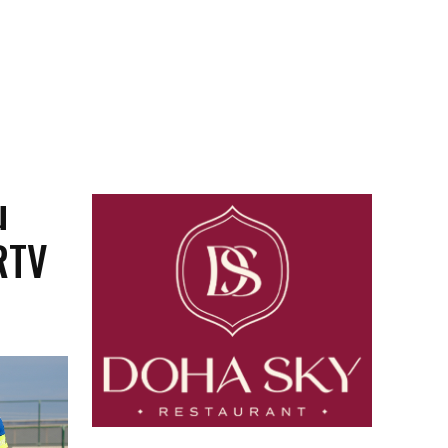
u
 RTV