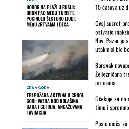
15 časova uz d
HOROR NA PLAŽI U RUSIJI:
DRON PAO MEĐU TURISTE,
POGINULO ŠESTORO LJUDI,
Ovaj susret pre
MEĐU ŽRTVAMA I DECA
ostvario maks
Novi Pazar je 
utakmici bio bo
Boravak novopaz
Željezničara tr
priprema.
CRNA GORA
TRI POŽARA AKTIVNA U CRNOJ
Očekuje se da 
GORI: VATRA KOD KOLAŠINA,
timu i spremno
BARA I CETINJA, ANGAŽOVANA
I AVIJACIJA
Posle meča sa 