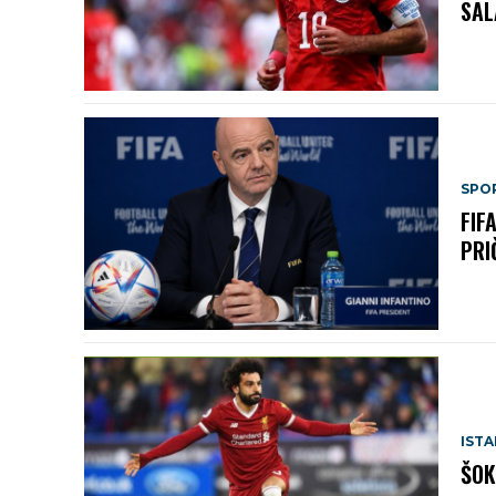
SAL
SPO
FIF
PRI
IST
ŠOK