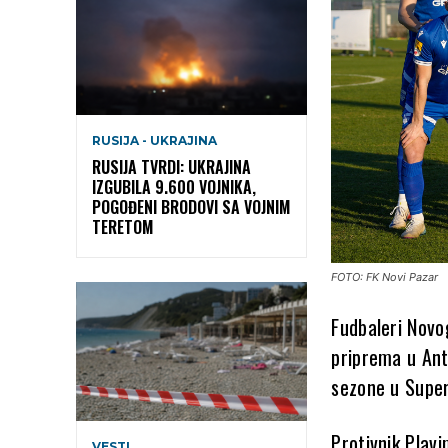
RUSIJA - UKRAJINA
RUSIJA TVRDI: UKRAJINA
IZGUBILA 9.600 VOJNIKA,
POGOĐENI BRODOVI SA VOJNIM
TERETOM
FOTO: FK Novi Pazar
Fudbaleri Novo
priprema u Anta
sezone u Super 
Protivnik Plavi
VESTI