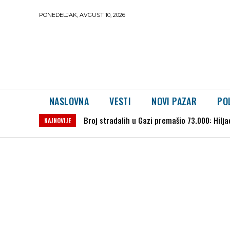
PONEDELJAK, AVGUST 10, 2026
NASLOVNA
VESTI
NOVI PAZAR
PO
DRAMA NA PLAŽI U HRVATSKOJ: Bor pao među 
NAJNOVIJE