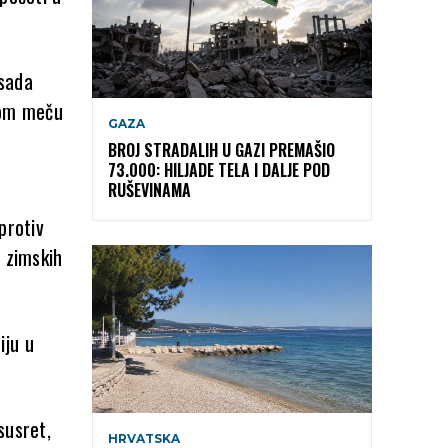
 sada
nom meču
GAZA
BROJ STRADALIH U GAZI PREMAŠIO
73.000: HILJADE TELA I DALJE POD
RUŠEVINAMA
protiv
u zimskih
iju u
susret,
HRVATSKA