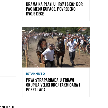
DRAMA NA PLAŽI U HRVATSKOJ: BOR
PAO MEĐU KUPAČE, POVREĐENO I
DVOJE DECE
ISTAKNUTO
PRVA ŠTRAPARIJADA U TRNAVI
OKUPILA VELIKI BROJ TAKMIČARA I
POSETILACA