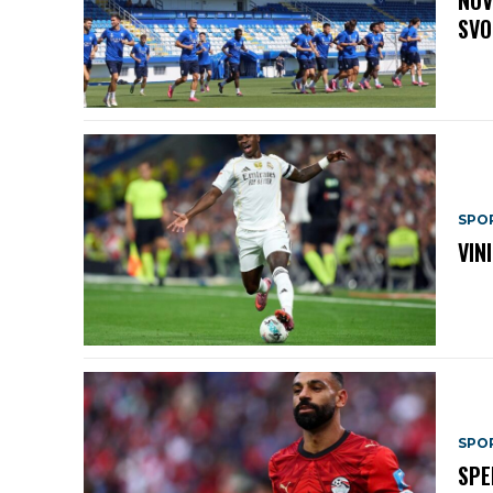
NOV
SVO
SPO
VIN
SPO
SPE