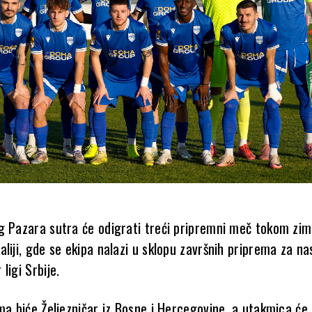
g Pazara sutra će odigrati treći pripremni meč tokom zim
liji, gde se ekipa nalazi u sklopu završnih priprema za n
ligi Srbije.
ma biće Željezničar iz Bosne i Hercegovine, a utakmica će 