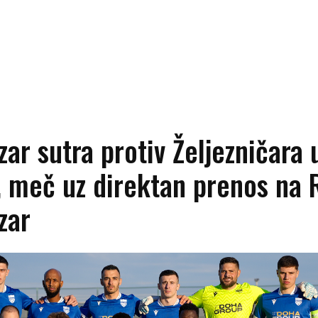
zar sutra protiv Željezničara 
i, meč uz direktan prenos na
zar