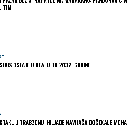
I PAZAR BEZ STRAHA IDE NA MARAKANU: PANDUROVIĆ V
J TIM
RT
ISIJUS OSTAJE U REALU DO 2032. GODINE
RT
KTAKL U TRABZONU: HILJADE NAVIJAČA DOČEKALE MOH