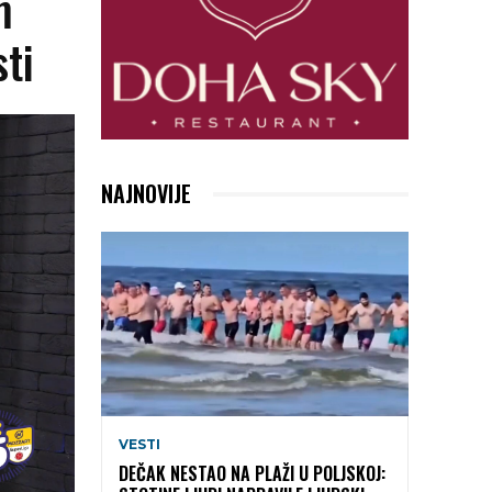
m
sti
NAJNOVIJE
VESTI
DEČAK NESTAO NA PLAŽI U POLJSKOJ: