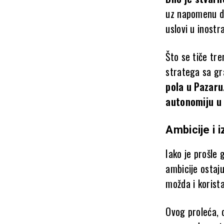
uz napomenu da
uslovi u inost
Što se tiče tr
stratega sa gr
pola u Pazaru
autonomiju u 
Ambicije i 
Iako je prošle
ambicije ostaju
možda i korista
Ovog proleća, c