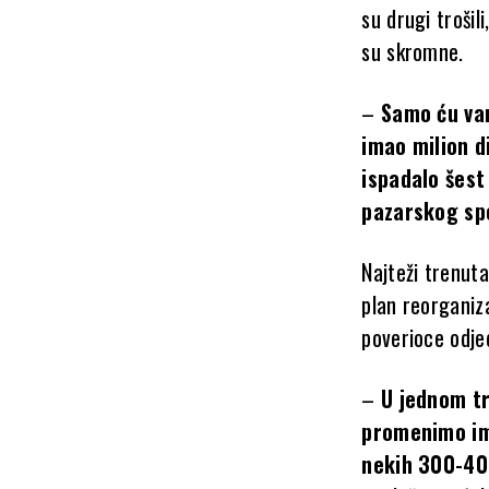
su drugi trošil
su skromne.
–
Samo ću vam
imao milion d
ispadalo šest
pazarskog sp
Najteži trenuta
plan reorganiz
poverioce odj
–
U jednom tr
promenimo ime
nekih 300-400