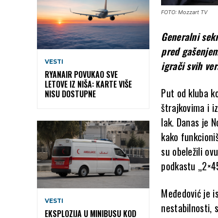
FOTO: Mozzart TV
Generalni sekr
pred gašenjem 
VESTI
igrači svih ver
RYANAIR POVUKAO SVE
LETOVE IZ NIŠA: KARTE VIŠE
Put od kluba k
NISU DOSTUPNE
štrajkovima i i
lak. Danas je 
kako funkcioniš
su obeležili ov
podkastu „2×4
Međedović je i
VESTI
nestabilnosti, 
EKSPLOZIJA U MINIBUSU KOD