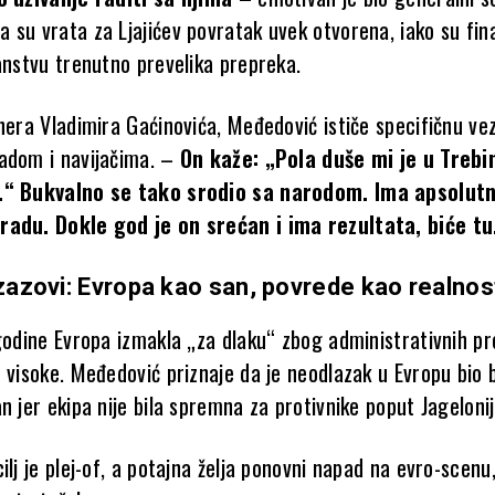
 su vrata za Ljajićev povratak uvek otvorena, iako su fina
ranstvu trenutno prevelika prepreka.
enera Vladimira Gaćinovića, Međedović ističe specifičnu ve
adom i navijačima. –
On kaže: „Pola duše mi je u Trebin
.“ Bukvalno se tako srodio sa narodom. Ima apsolut
radu. Dokle god je on srećan i ima rezultata, biće tu
izazovi: Evropa kao san, povrede kao realnos
 godine Evropa izmakla „za dlaku“ zbog administrativnih p
 visoke. Međedović priznaje da je neodlazak u Evropu bio b
n jer ekipa nije bila spremna za protivnike poput Jagelonij
ilj je plej-of, a potajna želja ponovni napad na evro-scenu,