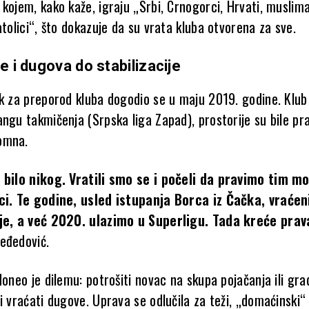
kojem, kako kaže, igraju „Srbi, Crnogorci, Hrvati, muslima
atolici“, što dokazuje da su vrata kluba otvorena za sve.
e i dugova do stabilizacije
ak za preporod kluba dogodio se u maju 2019. godine. Klub
ngu takmičenja (Srpska liga Zapad), prostorije su bile pr
omna.
e bilo nikog. Vratili smo se i počeli da pravimo tim 
ici. Te godine, usled istupanja Borca iz Čačka, vraće
ije, a već 2020. ulazimo u Superligu. Tada kreće pra
eđedović.
doneo je dilemu: potrošiti novac na skupa pojačanja ili grad
i vraćati dugove. Uprava se odlučila za teži, „domaćinski“