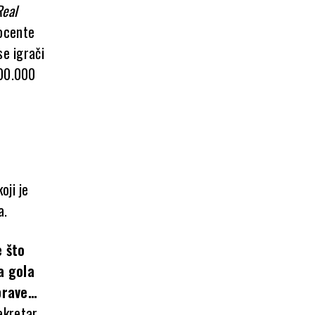
Real
rocente
se igrači
900.000
oji je
a.
e što
a gola
prave…
ekretar,