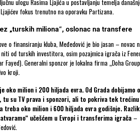
ljučnu ulogu Rasima Ljajića u postavljanju temelja današn
 Ljajićev fokus trenutno na oporavku Partizana.
Bez „turskih miliona“, oslonac na transfere
ove o finansiranju kluba, Međedović je bio jasan – novac n
 niti od turskih investitora, osim pozajmica igrača iz Fen
mar Fayed). Generalni sponzor je lokalna firma „Doha Group
vo kroji.
je oko milion i 200 hiljada evra. Od Grada dobijamo 
 tu su TV prava i sponzori, ali to pokriva tek trećinu
 treba oko milion i 600 hiljada evra godišnje. Razli
zatvaramo“ učešćem u Evropi i transferima igrača
–
edović.