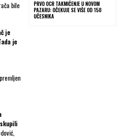
PRVO OCR TAKMIČENJE U NOVOM
rača bile
PAZARU: OČEKUJE SE VIŠE OD 150
UČESNIKA
č je
Tada je
h
ipremljen
a
skupili
dović,