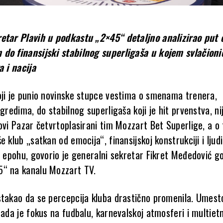
etar Plavih u podkastu „2×45“ detaljno analizirao put 
do finansijski stabilnog superligaša u kojem svlačioni
a i nacija
oji je punio novinske stupce vestima o smenama trenera,
zgredima, do stabilnog superligaša koji je hit prvenstva, ni
Novi Pazar četvrtoplasirani tim Mozzart Bet Superlige, a o
e klub „satkan od emocija“, finansijskoj konstrukciji i ljud
u epohu, govorio je generalni sekretar Fikret Međedović go
5“ na kanalu Mozzart TV.
stakao da se percepcija kluba drastično promenila. Umest
sada je fokus na fudbalu, karnevalskoj atmosferi i multie