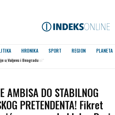
LITIKA
HRONIKA
SPORT
REGION
PLANETA
a genocida u Srebrenici“
CE AMBISA DO STABILNOG
KOG PRETENDENTA! Fikret