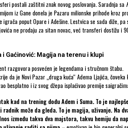
sferi postali zaštitni znak novog poslovanja. Saradnja sa
ijom iz Gane donela je Pazaru milionske prihode kroz p
e igrača poput Opare i Adešine. Lestvica se sada diže, pa 
ovića ne prodaju za sitan novac, već transferi dostižu i 
 i Gaćinović: Magija na terenu i klupi
nt razgovora posvećen je legendama i stručnom štabu.
ije da je Novi Pazar „druga kuća“ Adema Ljajića, čoveka k
ao besplatno i iz svog džepa isplaćivao premije saigračim
tak kad na trening dođu Adem i Suma. To je najlepš
i radnik može da gleda. To je magija, uživanje. Na dv
dnos između takva dva majstora, takvu hemiju da na
o uživanje raditi sa njima
– emotivan je bio generalni s