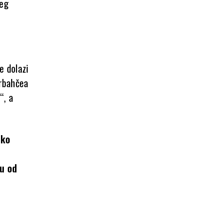
jeg
e dolazi
erbahčea
“, a
oko
ku od