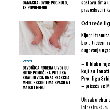
sastavu tima u 
DAMASKA: DVOJE POGINULO,
13 POVREĐENIH
pravoslavci i k
Od treće lig
Ključni trenut
bio u trećem ra
dugovanja ogr
VESTI
–
U klubu nij
DEVOJČICA ROĐENA U VOZILU
koji su fanat
HITNE POMOĆI NA PUTU KA
Prvu ligu Srb
KRAGUJEVCU: BRZA REAKCIJA
MEDICINSKOG TIMA SPASILA I
– priseća se M
MAJKU I BEBU
Ulazak u elitu 
infrastrukturu 