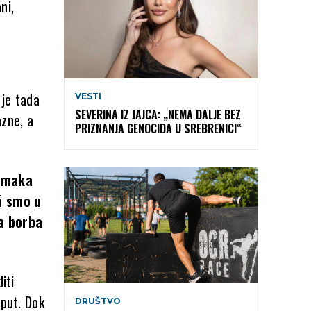
ni,
 je tada
VESTI
SEVERINA IZ JAJCA: „NEMA DALJE BEZ
azne, a
PRIZNANJA GENOCIDA U SREBRENICI“
momaka
ni smo u
va borba
iti
 put. Dok
DRUŠTVO