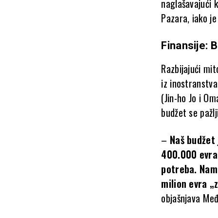
naglašavajući k
Pazara, iako je
Finansije: 
Razbijajući mit
iz inostranstva
(Jin-ho Jo i O
budžet se pažlji
–
Naš budžet 
400.000 evra,
potreba. Nama
milion evra „
objašnjava Međ