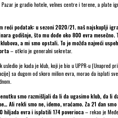
i, Pazar je gradio hotele, velnes centre i terene, a plate ig
 reći podatak: u sezoni 2020/21. naš najskuplji igra
inara godišnje, što mu dođe oko 800 evra mesečno. 
 klubova, a mi smo opstali. To je možda najveći uspe
orta
– otkrio je generalni sekretar.
k usledio je kada je klub, koji je bio u UPPR-u (Unapred pr
acije) sa dugom od skoro milion evra, morao da isplati sve
ednom.
enutku smo razmišljali da li da ugasimo klub, da li d
… Ali rekli smo ne, idemo, vraćamo. Za 21 dan smo 
 hiljada evra i isplatili 174 poverioca
– rekao je Međe