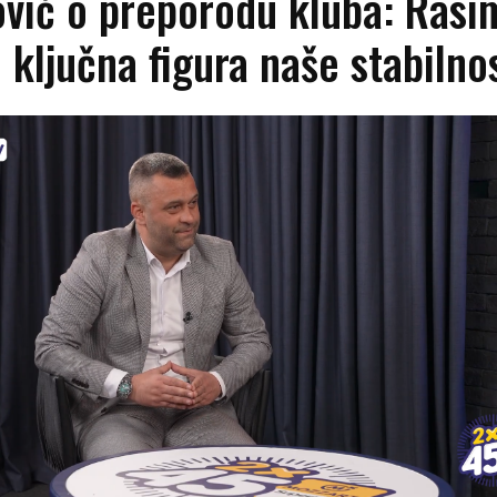
vić o preporodu kluba: Rasi
e ključna figura naše stabilno