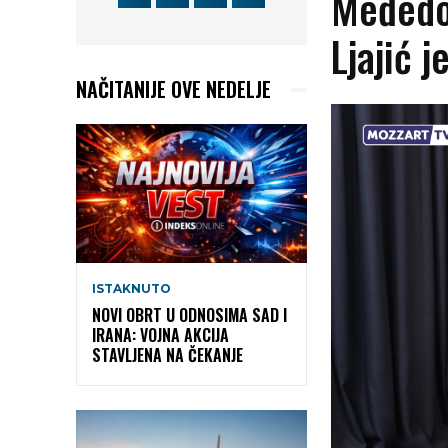
Međedo
Ljajić j
NAČITANIJE OVE NEDELJE
ISTAKNUTO
NOVI OBRT U ODNOSIMA SAD I
IRANA: VOJNA AKCIJA
STAVLJENA NA ČEKANJE