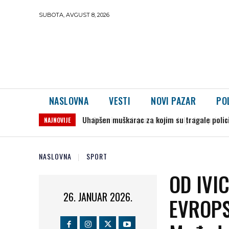
SUBOTA, AVGUST 8, 2026
NASLOVNA
VESTI
NOVI PAZAR
PO
Severina iz Jajca: „Nema dalje bez priznanj
NAJNOVIJE
NASLOVNA
SPORT
OD IVI
26. JANUAR 2026.
EVROPS