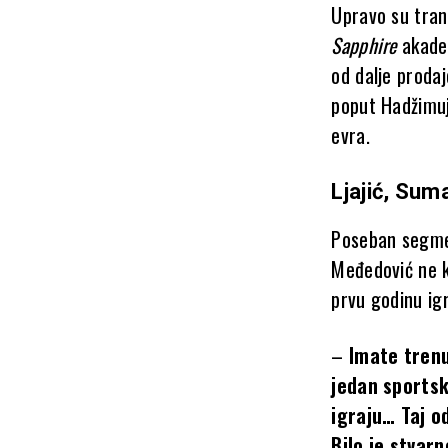
Upravo su tran
Sapphire
akadem
od dalje prodaj
poput Hadžimuj
evra.
Ljajić, Suma
Poseban segme
Međedović ne kr
prvu godinu igr
–
Imate trenu
jedan sportsk
igraju… Taj o
Bilo je stvarn