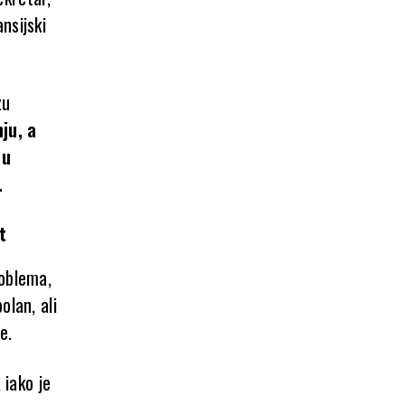
nsijski
zu
ju, a
nu
.
t
roblema,
olan, ali
e.
 iako je