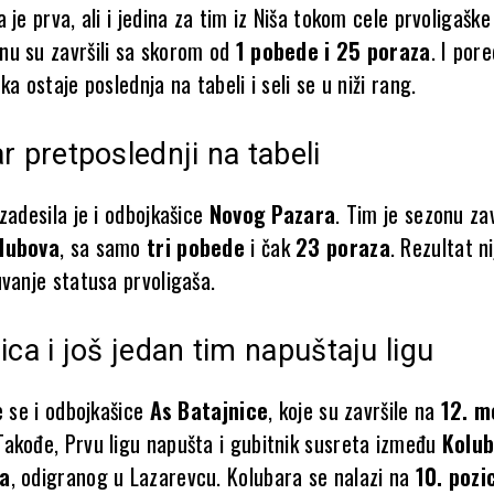
 je prva, ali i jedina za tim iz Niša tokom cele prvoligašk
u su završili sa skorom od
1 pobede i 25 poraza
. I por
ka ostaje poslednja na tabeli i seli se u niži rang.
r pretposlednji na tabeli
zadesila je i odbojkašice
Novog Pazara
. Tim je sezonu za
klubova
, sa samo
tri pobede
i čak
23 poraza
. Rezultat ni
uvanje statusa prvoligaša.
ica i još jedan tim napuštaju ligu
e se i odbojkašice
As Batajnice
, koje su završile na
12. m
 Takođe, Prvu ligu napušta i gubitnik susreta između
Kolu
ka
, odigranog u Lazarevcu. Kolubara se nalazi na
10. pozic