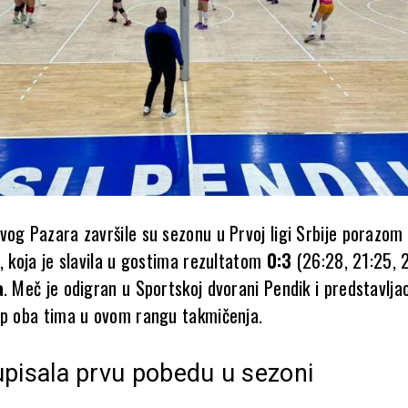
vog Pazara završile su sezonu u Prvoj ligi Srbije porazom
, koja je slavila u gostima rezultatom
0:3
(26:28, 21:25, 
a
. Meč je odigran u Sportskoj dvorani Pendik i predstavljao
up oba tima u ovom rangu takmičenja.
pisala prvu pobedu u sezoni