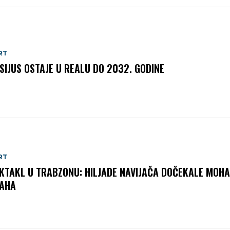
RT
ISIJUS OSTAJE U REALU DO 2032. GODINE
RT
KTAKL U TRABZONU: HILJADE NAVIJAČA DOČEKALE MOH
AHA