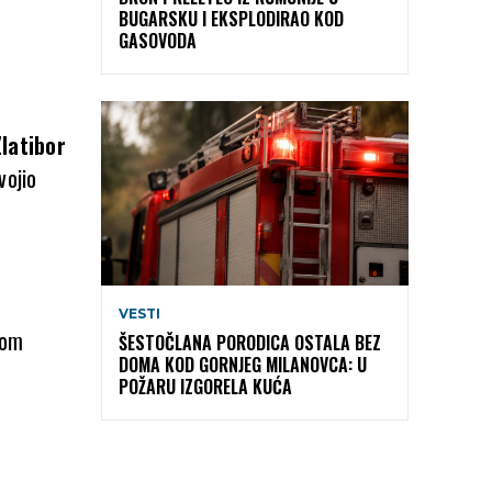
BUGARSKU I EKSPLODIRAO KOD
GASOVODA
Zlatibor
vojio
VESTI
com
ŠESTOČLANA PORODICA OSTALA BEZ
DOMA KOD GORNJEG MILANOVCA: U
POŽARU IZGORELA KUĆA