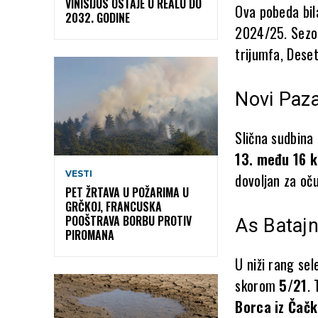
VINISIJUS OSTAJE U REALU DO
Ova pobeda bila
2032. GODINE
2024/25. Sezon
trijumfa, Deset
Novi Paza
Slična sudbina 
13. među 16 
VESTI
dovoljan za oč
PET ŽRTAVA U POŽARIMA U
GRČKOJ, FRANCUSKA
POOŠTRAVA BORBU PROTIV
As Batajn
PIROMANA
U niži rang sel
skorom
5/21
.
Borca iz Čač