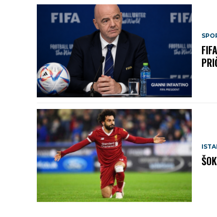
SPO
FIF
PRI
IST
ŠOK