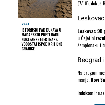
(7/18), dok je
Leskovac 
VESTI
ISTORIJSKI PAD DUNAVA U
Leskovac 98
p
MAĐARSKOJ PRETI RADU
u Čajetini rez
NUKLEARNE ELEKTRANE:
VODOSTAJ ISPOD KRITIČNE
šampionsku tit
GRANICE
Beograd i
Na drugom mes
manje.
Novi S
indeksonline.rs