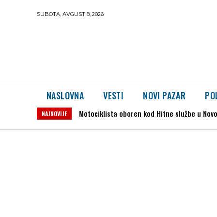
SUBOTA, AVGUST 8, 2026
NASLOVNA
VESTI
NOVI PAZAR
PO
Dron preleteo iz Rumunije u Bugarsku i ek
NAJNOVIJE