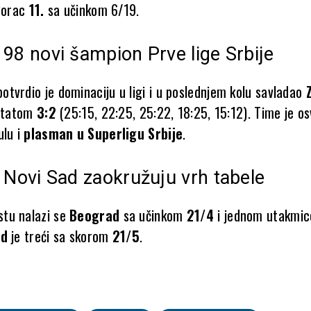
 Borac
11.
sa učinkom 6/19.
98 novi šampion Prve lige Srbije
otvrdio je dominaciju u ligi i u poslednjem kolu savladao
ultatom
3:2
(25:15, 22:25, 25:22, 18:25, 15:12). Time je os
ulu i
plasman u Superligu Srbije
.
 Novi Sad zaokružuju vrh tabele
tu nalazi se
Beograd
sa učinkom
21/4
i jednom utakmi
ad
je treći sa skorom
21/5
.