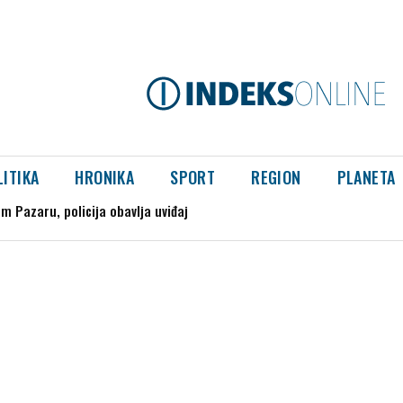
LITIKA
HRONIKA
SPORT
REGION
PLANETA
splodirao kod gasovoda