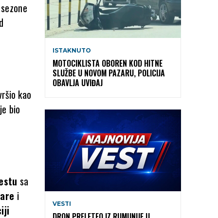
e sezone
ed
ISTAKNUTO
MOTOCIKLISTA OBOREN KOD HITNE
SLUŽBE U NOVOM PAZARU, POLICIJA
OBAVLJA UVIĐAJ
vršio kao
je bio
estu
sa
bare
i
VESTI
iji
DRON PRELETEO IZ RUMUNIJE U