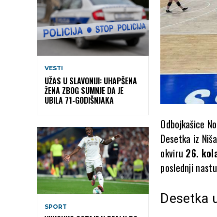
VESTI
UŽAS U SLAVONIJI: UHAPŠENA
ŽENA ZBOG SUMNJE DA JE
UBILA 71-GODIŠNJAKA
Odbojkašice No
Desetka iz Niša
okviru
26. kol
poslednji nast
Desetka u
SPORT