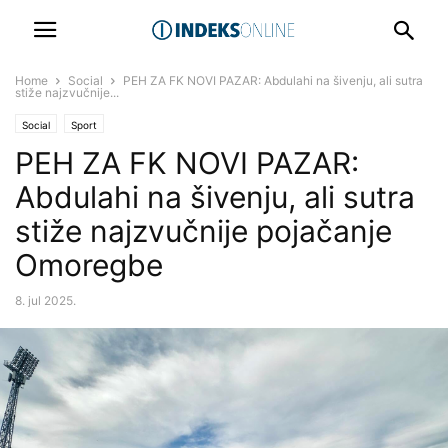
Home
Social
PEH ZA FK NOVI PAZAR: Abdulahi na šivenju, ali sutra
stiže najzvučnije...
Social
Sport
PEH ZA FK NOVI PAZAR:
Abdulahi na šivenju, ali sutra
stiže najzvučnije pojačanje
Omoregbe
8. jul 2025.