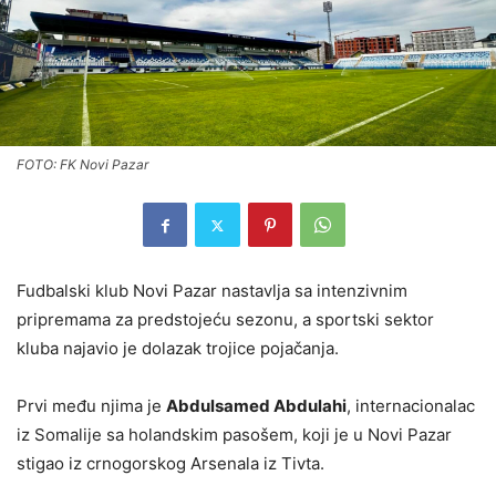
FOTO: FK Novi Pazar
Fudbalski klub Novi Pazar nastavlja sa intenzivnim
pripremama za predstojeću sezonu, a sportski sektor
kluba najavio je dolazak trojice pojačanja.
Prvi među njima je
Abdulsamed Abdulahi
, internacionalac
iz Somalije sa holandskim pasošem, koji je u Novi Pazar
stigao iz crnogorskog Arsenala iz Tivta.