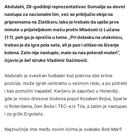
Abdulahi, 28-godišnji reprezentativac Somalije sa devet
nastupa za nacionalni tim, već se priključio ekipi na
pripremama na Zlatiboru. Iako je trebalo da upiše prve
minute u prijateljskom meču protiv Mladosti iz Lučana
(1:1), peh ga je sprečio u tome. „Pri dolasku na utakmicu,
trebao je da igra pola sata, ali je pao i otišao na šivanje
kolena. Zato nije nastupio, malo su nas poterali maleri“,
izjavio je šef struke Vladimir Gaćinović.
Abdulahi je svestran fudbaler koji pokriva obe krilne
pozicije, može igrati centralno u veznom redu, a po potrebi
i kao pomoćni napadač. Karijeru je započeo u Holandiji,
gde je nosio dresove klubova poput Kozaken Bojsa, Sparte
iz Roterdama, Den Boša i TEC-a iz Tila, a zatim je nastupao
i za grčki Ergotelis.
Najzvučnije ime među novim licima je svakako Bob Marfi