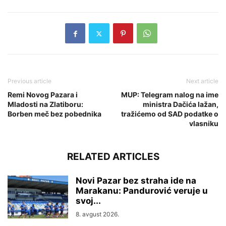
Previous article
Next article
Remi Novog Pazara i
MUP: Telegram nalog na ime
Mladosti na Zlatiboru:
ministra Dačića lažan,
Borben meč bez pobednika
tražićemo od SAD podatke o
vlasniku
RELATED ARTICLES
Novi Pazar bez straha ide na
Marakanu: Pandurović veruje u
svoj...
8. avgust 2026.