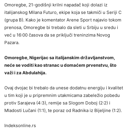
Omoregbe, 21-godišnji krilni napadač koji dolazi iz
italijanskog Milana Futuro, ekipe koja se takmiči u Seriji C
(grupa B). Kako je komentator Arene Sport najavio tokom
prenosa, Omoregbe bi trebalo da sleti u Srbiju u sredu i
već u 16:00 časova da se priključi treninzima Novog
Pazara.
Omoregbe, Nigerijac sa italijanskim državljanstvom,
neće se voditi kao stranac u domaćem prvenstvu, što
važi i za Abdulahija.
Ovaj dvojac bi trebalo da unese dodatnu energiju i kvalitet
u tim koji je u pripremnim utakmicama zabeležio pobedu
protiv Sarajeva (4:3), remije sa Slogom Doboj (2:2) i
Mladosti Lučani (1:1), te poraz od Radnika iz Bijeljine (1:2).
Indeksonline.rs