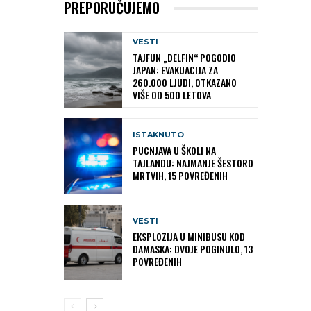
PREPORUČUJEMO
VESTI
TAJFUN „DELFIN“ POGODIO
JAPAN: EVAKUACIJA ZA
260.000 LJUDI, OTKAZANO
VIŠE OD 500 LETOVA
ISTAKNUTO
PUCNJAVA U ŠKOLI NA
TAJLANDU: NAJMANJE ŠESTORO
MRTVIH, 15 POVREĐENIH
VESTI
EKSPLOZIJA U MINIBUSU KOD
DAMASKA: DVOJE POGINULO, 13
POVREĐENIH