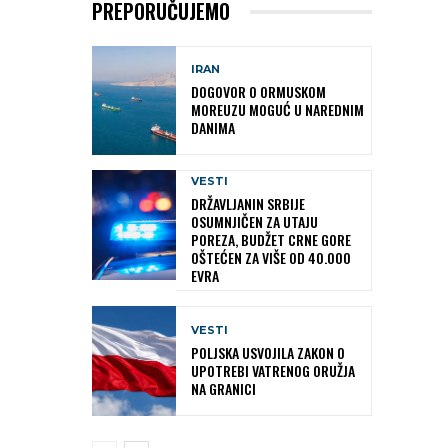
PREPORUČUJEMO
IRAN
DOGOVOR O ORMUSKOM
MOREUZU MOGUĆ U NAREDNIM
DANIMA
VESTI
DRŽAVLJANIN SRBIJE
OSUMNJIČEN ZA UTAJU
POREZA, BUDŽET CRNE GORE
OŠTEĆEN ZA VIŠE OD 40.000
EVRA
VESTI
POLJSKA USVOJILA ZAKON O
UPOTREBI VATRENOG ORUŽJA
NA GRANICI