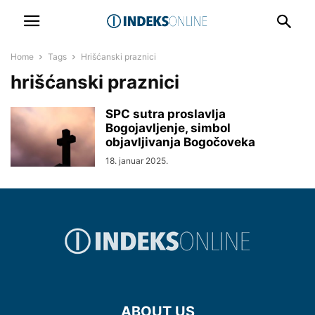
Home
Tags
Hrišćanski praznici
hrišćanski praznici
SPC sutra proslavlja
Bogojavljenje, simbol
objavljivanja Bogočoveka
18. januar 2025.
ABOUT US