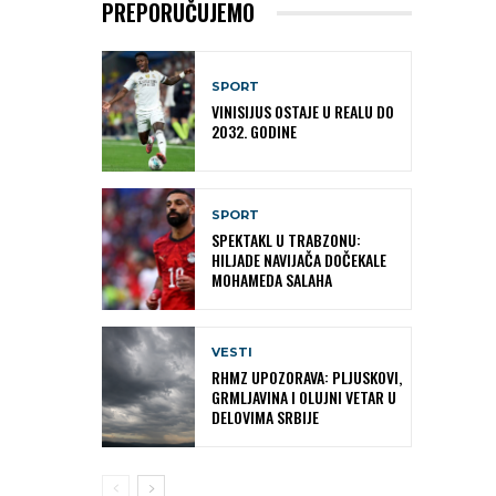
PREPORUČUJEMO
SPORT
VINISIJUS OSTAJE U REALU DO
2032. GODINE
SPORT
SPEKTAKL U TRABZONU:
HILJADE NAVIJAČA DOČEKALE
MOHAMEDA SALAHA
VESTI
RHMZ UPOZORAVA: PLJUSKOVI,
GRMLJAVINA I OLUJNI VETAR U
DELOVIMA SRBIJE