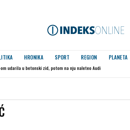
LITIKA
HRONIKA
SPORT
REGION
PLANETA
m udarila u betonski zid, potom na nju naleteo Audi
Ć