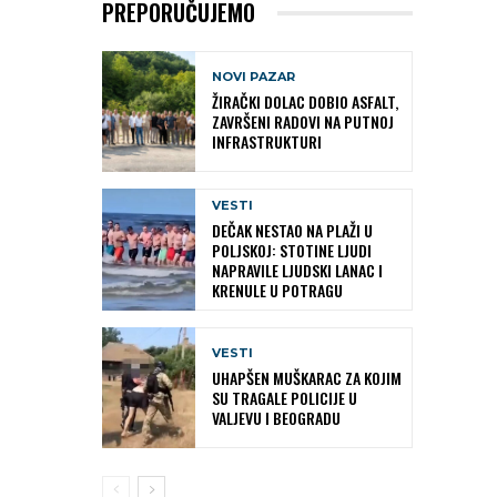
PREPORUČUJEMO
NOVI PAZAR
ŽIRAČKI DOLAC DOBIO ASFALT,
ZAVRŠENI RADOVI NA PUTNOJ
INFRASTRUKTURI
VESTI
DEČAK NESTAO NA PLAŽI U
POLJSKOJ: STOTINE LJUDI
NAPRAVILE LJUDSKI LANAC I
KRENULE U POTRAGU
VESTI
UHAPŠEN MUŠKARAC ZA KOJIM
SU TRAGALE POLICIJE U
VALJEVU I BEOGRADU