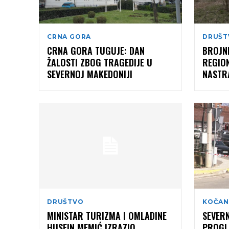
CRNA GORA
DRUŠT
CRNA GORA TUGUJE: DAN
BROJNI
ŽALOSTI ZBOG TRAGEDIJE U
REGIO
SEVERNOJ MAKEDONIJI
NASTR
DRUŠTVO
KOČAN
MINISTAR TURIZMA I OMLADINE
SEVER
HUSEIN MEMIĆ IZRAZIO
PROGL