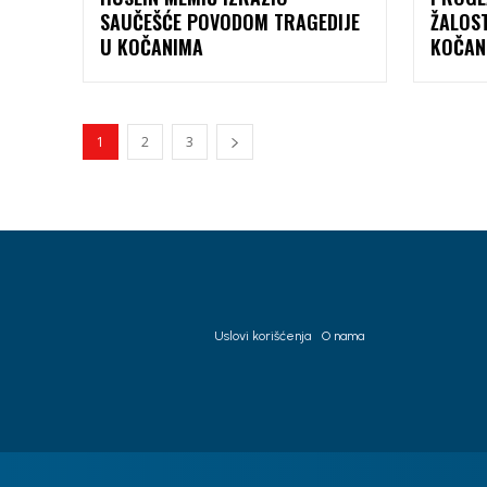
SAUČEŠĆE POVODOM TRAGEDIJE
ŽALOS
U KOČANIMA
KOČAN
1
2
3
Uslovi korišćenja
O nama