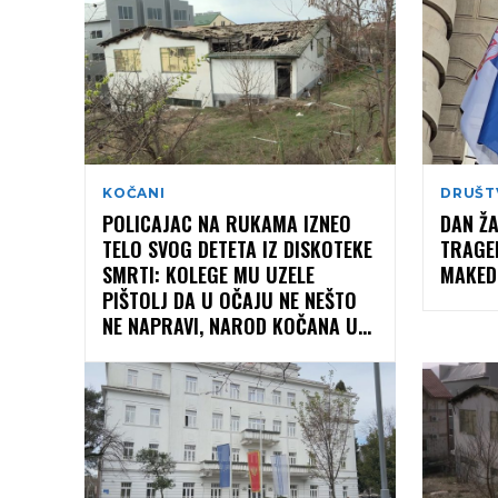
KOČANI
DRUŠT
POLICAJAC NA RUKAMA IZNEO
DAN ŽA
TELO SVOG DETETA IZ DISKOTEKE
TRAGED
SMRTI: KOLEGE MU UZELE
MAKED
PIŠTOLJ DA U OČAJU NE NEŠTO
NE NAPRAVI, NAROD KOČANA U...