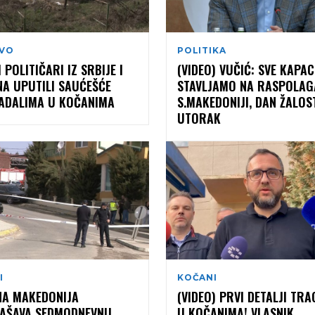
VO
POLITIKA
 POLITIČARI IZ SRBIJE I
(VIDEO) VUČIĆ: SVE KAPAC
NA UPUTILI SAUĆEŠĆE
STAVLJAMO NA RASPOLAG
ADALIMA U KOČANIMA
S.MAKEDONIJI, DAN ŽALOS
UTORAK
I
KOČANI
NA MAKEDONIJA
(VIDEO) PRVI DETALJI TRA
AŠAVA SEDMODNEVNU
U KOČANIMA! VLASNIK