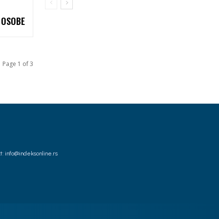
 OSOBE
Page 1 of 3
t: info@indeksonline.rs