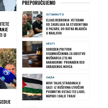
PREPORUČUJEMO
ISTAKNUTO
ELIJAS REBRONJA: VETERANI
ITETE
OD ZAGRLJAJA SA STUDENTIMA
U PAZARU, DO RATKA MLADIĆA
ANJE
U KRALJEVU
TI U
VESTI
ODREĐEN PRITVOR
OSUMNJIČENIMA ZA UBISTVO
MUŠKARCA (73) NA
KARABURMI: PRONAĐEN DEO
UKRADENOG NOVCA
GAZA
NOVI TALAS STRADANJA U
GAZI: IZ RUŠEVINA IZVUČENI
POSMRTNI OSTACI 112 LJUDI,
NAPADI I DALJE TRAJU
GEDIJE