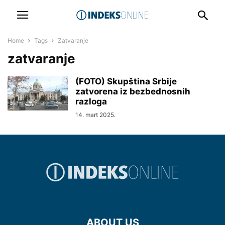
Home
Tags
Zatvaranje
zatvaranje
(FOTO) Skupština Srbije
zatvorena iz bezbednosnih
razloga
14. mart 2025.
ABOUT US