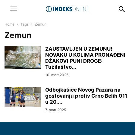
Home
Tags
Zemun
Zemun
ZAUSTAVLJEN U ZEMUNU!
NOVAKU U KOLIMA PRONAĐENI
DŽAKOVI PUNI DROGE:
Tužilaštvo...
10. mart 2025.
Odbojkašice Novog Pazara na
gostovanju protiv Crno Belih 011
u 20....
7. mart 2025.