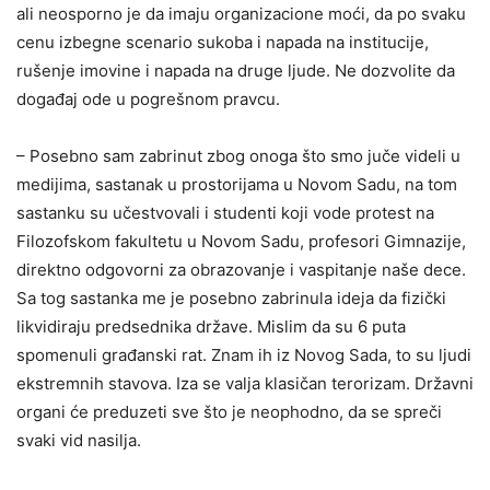
ali neosporno je da imaju organizacione moći, da po svaku
cenu izbegne scenario sukoba i napada na institucije,
rušenje imovine i napada na druge ljude. Ne dozvolite da
događaj ode u pogrešnom pravcu.
– Posebno sam zabrinut zbog onoga što smo juče videli u
medijima, sastanak u prostorijama u Novom Sadu, na tom
sastanku su učestvovali i studenti koji vode protest na
Filozofskom fakultetu u Novom Sadu, profesori Gimnazije,
direktno odgovorni za obrazovanje i vaspitanje naše dece.
Sa tog sastanka me je posebno zabrinula ideja da fizički
likvidiraju predsednika države. Mislim da su 6 puta
spomenuli građanski rat. Znam ih iz Novog Sada, to su ljudi
ekstremnih stavova. Iza se valja klasičan terorizam. Državni
organi će preduzeti sve što je neophodno, da se spreči
svaki vid nasilja.