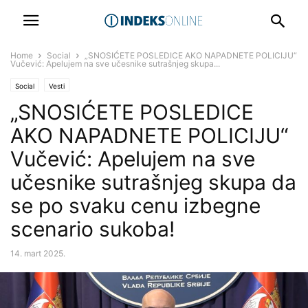
Home
Social
„SNOSIĆETE POSLEDICE AKO NAPADNETE POLICIJU“
Vučević: Apelujem na sve učesnike sutrašnjeg skupa...
Social
Vesti
„SNOSIĆETE POSLEDICE
AKO NAPADNETE POLICIJU“
Vučević: Apelujem na sve
učesnike sutrašnjeg skupa da
se po svaku cenu izbegne
scenario sukoba!
14. mart 2025.