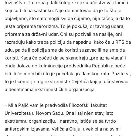
tužilaštvo. To treba pitati kolege koji su učestvovali tamo i
koji su bili na sastanku. Nije demantovao da je to što je
objavljeno, što smo mogli svi da čujemo, nije tačno, a da to
jeste priprema terorizma. To je pokušaj državnog udara,
priprema za državni udar. Oni su pozivali na nasilje, oni
razrađuju kako treba policiju da napadnu, kako će u RTS da
uđu, pa da li policija sme da koristi suzavac ili ne sme da
koristi. Kada će početi da se skandiraju „prelazna vlada“ i
onda dolaze do kulminacije predsednika Republika neće
biti ili će moći biti i to je početak građanskog rata. Pazite vi,
to je licemerje tog ekstremiste Cvjetića koji je učestvovao
u desetinama ekstremističkih organizacija.
– Mila Pajić vam je predvodila Filozofski fakultet
Univerziteta u Novom Sadu. Ona i taj njen stav, isto
ekstremnu organizaciju. I naravno, ističe se sa tvrdo
antisrpskim izjavama. Veličala Oluju, uvek bila na svim