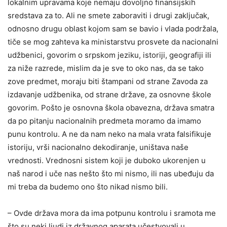
lokalnim upravama koje nemaju dovoljno finansijskih
sredstava za to. Ali ne smete zaboraviti i drugi zaključak,
odnosno drugu oblast kojom sam se bavio i vlada podržala,
tiče se mog zahteva ka ministarstvu prosvete da nacionalni
udžbenici, govorim o srpskom jeziku, istoriji, geografiji ili
za niže razrede, mislim da je sve to oko nas, da se tako
zove predmet, moraju biti štampani od strane Zavoda za
izdavanje udžbenika, od strane države, za osnovne škole
govorim. Pošto je osnovna škola obavezna, država smatra
da po pitanju nacionalnih predmeta moramo da imamo
punu kontrolu. A ne da nam neko na mala vrata falsifikuje
istoriju, vrši nacionalno dekodiranje, uništava naše
vrednosti. Vrednosni sistem koji je duboko ukorenjen u
naš narod i uče nas nešto što mi nismo, ili nas ubeđuju da
mi treba da budemo ono što nikad nismo bili.
– Ovde država mora da ima potpunu kontrolu i sramota me
što su neki ljudi iz državnog aparata učestvovali u