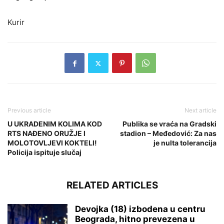
Kurir
Previous article
Next article
U UKRADENIM KOLIMA KOD
Publika se vraća na Gradski
RTS NAĐENO ORUŽJE I
stadion – Međedović: Za nas
MOLOTOVLJEVI KOKTELI!
je nulta tolerancija
Policija ispituje slučaj
RELATED ARTICLES
Devojka (18) izbodena u centru
Beograda, hitno prevezena u