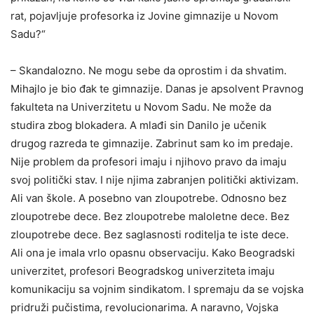
rat, pojavljuje profesorka iz Jovine gimnazije u Novom
Sadu?“
– Skandalozno. Ne mogu sebe da oprostim i da shvatim.
Mihajlo je bio đak te gimnazije. Danas je apsolvent Pravnog
fakulteta na Univerzitetu u Novom Sadu. Ne može da
studira zbog blokadera. A mlađi sin Danilo je učenik
drugog razreda te gimnazije. Zabrinut sam ko im predaje.
Nije problem da profesori imaju i njihovo pravo da imaju
svoj politički stav. I nije njima zabranjen politički aktivizam.
Ali van škole. A posebno van zloupotrebe. Odnosno bez
zloupotrebe dece. Bez zloupotrebe maloletne dece. Bez
zloupotrebe dece. Bez saglasnosti roditelja te iste dece.
Ali ona je imala vrlo opasnu observaciju. Kako Beogradski
univerzitet, profesori Beogradskog univerziteta imaju
komunikaciju sa vojnim sindikatom. I spremaju da se vojska
pridruži pučistima, revolucionarima. A naravno, Vojska