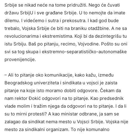
Srbije se nikad neće na tome pridružiti. Nego će čuvati
državu SrbijU i sve građane Srbije. U to nemojte da imate
dilemu. I videćemo i sutra i prekosutra. I kad god bude
trebalo, Vojska Srbije će biti na braniku otadžbine. A ne sa
revolucionarima i ekstremistima. Koji bi da dezintegrišu tu
istu Srbiju. Baš po pitanju, recimo, Vojvodine. Pošto su oni
svi sa tog skupa i ekstremno-separatističko-autonomaške
provenijencije.
– Ali to pitanje oko komunikacije, kako kažu, između
Beogradskog univerziteta i sindikata u vojsci je zaista
pitanje na koje isto moramo dobiti odgovore. Čekam da
nam rektor Đokić odgovori na to pitanje. Kao predsednik
vlade molim i tražim njega da odgovori na to pitanje. I da li
su to mirni protesti? A kao ministar odbrane, ja sam se
zalagao da sindikat nema mesto u Vojsci Srbije. Vojska nije
mesto za sindikalni organizam. To nije komunalno