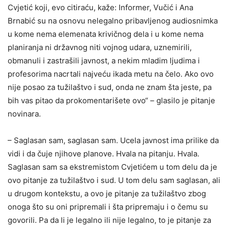
Cvjetić koji, evo citiraću, kaže: Informer, Vučić i Ana
Brnabić su na osnovu nelegalno pribavljenog audiosnimka
u kome nema elemenata krivičnog dela i u kome nema
planiranja ni državnog niti vojnog udara, uznemirili,
obmanuli i zastrašili javnost, a nekim mladim ljudima i
profesorima nacrtali najveću ikada metu na čelo. Ako ovo
nije posao za tužilaštvo i sud, onda ne znam šta jeste, pa
bih vas pitao da prokomentarišete ovo“ – glasilo je pitanje
novinara.
– Saglasan sam, saglasan sam. Ucela javnost ima prilike da
vidi i da čuje njihove planove. Hvala na pitanju. Hvala.
Saglasan sam sa ekstremistom Cvjetićem u tom delu da je
ovo pitanje za tužilaštvo i sud. U tom delu sam saglasan, ali
u drugom kontekstu, a ovo je pitanje za tužilaštvo zbog
onoga što su oni pripremali i šta pripremaju i o čemu su
govorili. Pa da li je legalno ili nije legalno, to je pitanje za