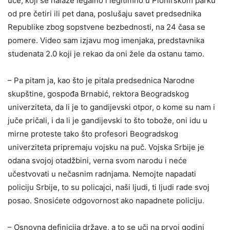
uče, koji se nalaze legalno i legitimno u Pionirskom parku
od pre četiri ili pet dana, poslušaju savet predsednika
Republike zbog sopstvene bezbednosti, na 24 časa se
pomere. Video sam izjavu mog imenjaka, predstavnika
studenata 2.0 koji je rekao da oni žele da ostanu tamo.
– Pa pitam ja, kao što je pitala predsednica Narodne
skupštine, gospođa Brnabić, rektora Beogradskog
univerziteta, da li je to gandijevski otpor, o kome su nam i
juče pričali, i da li je gandijevski to što tobože, oni idu u
mirne proteste tako što profesori Beogradskog
univerziteta pripremaju vojsku na puč. Vojska Srbije je
odana svojoj otadžbini, verna svom narodu i neće
učestvovati u nečasnim radnjama. Nemojte napadati
policiju Srbije, to su policajci, naši ljudi, ti ljudi rade svoj
posao. Snosićete odgovornost ako napadnete policiju.
– Osnovna definicija države, a to se uči na prvoj godini