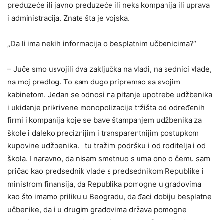
preduzeće ili javno preduzeće ili neka kompanija ili uprava
i administracija. Znate šta je vojska.
„Da li ima nekih informacija o besplatnim učbenicima?“
– Juče smo usvojili dva zaključka na vladi, na sednici vlade,
na moj predlog. To sam dugo pripremao sa svojim
kabinetom. Jedan se odnosi na pitanje upotrebe udžbenika
i ukidanje prikrivene monopolizacije tržišta od određenih
firmi i kompanija koje se bave štampanjem udžbenika za
škole i daleko preciznijim i transparentnijim postupkom
kupovine udžbenika. I tu tražim podršku i od roditelja i od
škola. I naravno, da nisam smetnuo s uma ono o čemu sam
pričao kao predsednik vlade s predsednikom Republike i
ministrom finansija, da Republika pomogne u gradovima
kao što imamo priliku u Beogradu, da đaci dobiju besplatne
učbenike, da i u drugim gradovima država pomogne