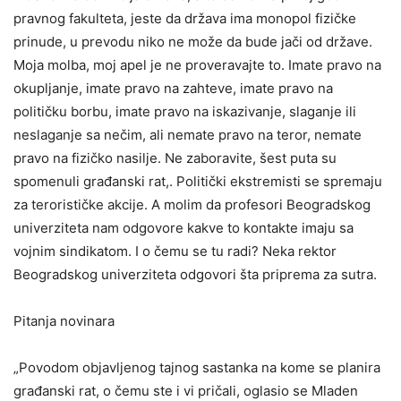
pravnog fakulteta, jeste da država ima monopol fizičke
prinude, u prevodu niko ne može da bude jači od države.
Moja molba, moj apel je ne proveravajte to. Imate pravo na
okupljanje, imate pravo na zahteve, imate pravo na
političku borbu, imate pravo na iskazivanje, slaganje ili
neslaganje sa nečim, ali nemate pravo na teror, nemate
pravo na fizičko nasilje. Ne zaboravite, šest puta su
spomenuli građanski rat,. Politički ekstremisti se spremaju
za terorističke akcije. A molim da profesori Beogradskog
univerziteta nam odgovore kakve to kontakte imaju sa
vojnim sindikatom. I o čemu se tu radi? Neka rektor
Beogradskog univerziteta odgovori šta priprema za sutra.
Pitanja novinara
„Povodom objavljenog tajnog sastanka na kome se planira
građanski rat, o čemu ste i vi pričali, oglasio se Mladen