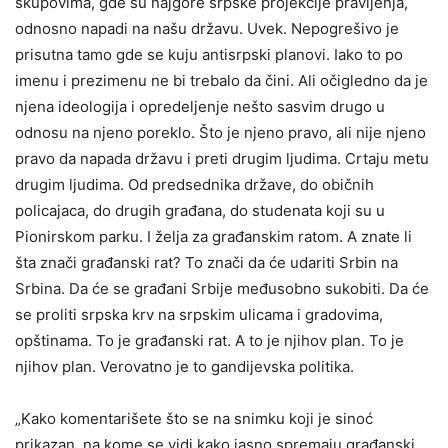
skupovima, gde su najgore srpske projekcije pravljenja,
odnosno napadi na našu državu. Uvek. Nepogrešivo je
prisutna tamo gde se kuju antisrpski planovi. Iako to po
imenu i prezimenu ne bi trebalo da čini. Ali očigledno da je
njena ideologija i opredeljenje nešto sasvim drugo u
odnosu na njeno poreklo. Što je njeno pravo, ali nije njeno
pravo da napada državu i preti drugim ljudima. Crtaju metu
drugim ljudima. Od predsednika države, do običnih
policajaca, do drugih građana, do studenata koji su u
Pionirskom parku. I želja za građanskim ratom. A znate li
šta znači građanski rat? To znači da će udariti Srbin na
Srbina. Da će se građani Srbije međusobno sukobiti. Da će
se proliti srpska krv na srpskim ulicama i gradovima,
opštinama. To je građanski rat. A to je njihov plan. To je
njihov plan. Verovatno je to gandijevska politika.
„Kako komentarišete što se na snimku koji je sinoć
prikazan, na kome se vidi kako jasno spremaju građanski