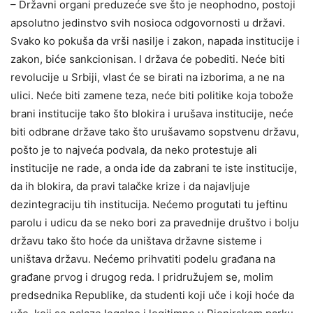
– Državni organi preduzeće sve što je neophodno, postoji
apsolutno jedinstvo svih nosioca odgovornosti u državi.
Svako ko pokuša da vrši nasilje i zakon, napada institucije i
zakon, biće sankcionisan. I država će pobediti. Neće biti
revolucije u Srbiji, vlast će se birati na izborima, a ne na
ulici. Neće biti zamene teza, neće biti politike koja tobože
brani institucije tako što blokira i urušava institucije, neće
biti odbrane države tako što urušavamo sopstvenu državu,
pošto je to najveća podvala, da neko protestuje ali
institucije ne rade, a onda ide da zabrani te iste institucije,
da ih blokira, da pravi talačke krize i da najavljuje
dezintegraciju tih institucija. Nećemo progutati tu jeftinu
parolu i udicu da se neko bori za pravednije društvo i bolju
državu tako što hoće da uništava državne sisteme i
uništava državu. Nećemo prihvatiti podelu građana na
građane prvog i drugog reda. I pridružujem se, molim
predsednika Republike, da studenti koji uče i koji hoće da