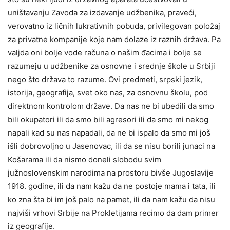
uništavanju Zavoda za izdavanje udžbenika, praveći,
verovatno iz ličnih lukrativnih pobuda, privilegovan položaj
za privatne kompanije koje nam dolaze iz raznih država. Pa
valjda oni bolje vode računa o našim đacima i bolje se
razumeju u udžbenike za osnovne i srednje škole u Srbiji
nego što država to razume. Ovi predmeti, srpski jezik,
istorija, geografija, svet oko nas, za osnovnu školu, pod
direktnom kontrolom države. Da nas ne bi ubedili da smo
bili okupatori ili da smo bili agresori ili da smo mi nekog
napali kad su nas napadali, da ne bi ispalo da smo mi još
išli dobrovoljno u Jasenovac, ili da se nisu borili junaci na
Košarama ili da nismo doneli slobodu svim
južnoslovenskim narodima na prostoru bivše Jugoslavije
1918. godine, ili da nam kažu da ne postoje mama i tata, ili
ko zna šta bi im još palo na pamet, ili da nam kažu da nisu
najviši vrhovi Srbije na Prokletijama recimo da dam primer
iz geografije.