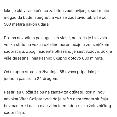
Iako je aktivirao kočnicu za hitno zaustavljanje, sudar nije
mogao da bude izbegnut, a voz se zaustavio tek više od
500 metara nakon udara.
Prema navodima portugalskih vlasti, nesreća je izazvala
veliku štetu na vozu i ozbiljne poremećaje u železničkom
saobraćaju. Zbog incidenta otkazano je šest vozova, dok je
više desetina linija kasnilo ukupno gotovo 600 minuta.
Od ukupno stradalih životinja, 65 ovaca pripadalo je
jednom pastiru, a 24 drugom.
Pastiri su uložili žalbu na zahtev za odštetu, dok njihov
advokat Vitor Gašpar tvrdi da je reč o nesrećnom slučaju
bez namere i da su ovakvi incidenti deo rizika železničkog
saobraćaja.