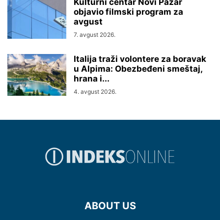
Kulturni centar Novi Pazar
objavio filmski program za
avgust
7. avgust 2026.
Italija traži volontere za boravak
u Alpima: Obezbeđeni smeštaj,
hrana i...
4. avgust 2026.
ABOUT US