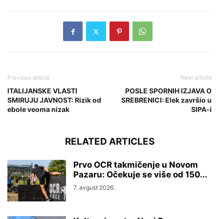
Previous article
Next article
ITALIJANSKE VLASTI
POSLE SPORNIH IZJAVA O
SMIRUJU JAVNOST: Rizik od
SREBRENICI: Elek završio u
ebole veoma nizak
SIPA-i
RELATED ARTICLES
Prvo OCR takmičenje u Novom
Pazaru: Očekuje se više od 150...
7. avgust 2026.