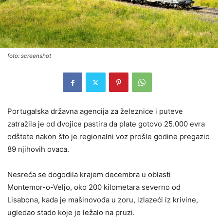
foto: screenshot
Portugalska državna agencija za železnice i puteve
zatražila je od dvojice pastira da plate gotovo 25.000 evra
odštete nakon što je regionalni voz prošle godine pregazio
89 njihovih ovaca.
Nesreća se dogodila krajem decembra u oblasti
Montemor-o-Veljo, oko 200 kilometara severno od
Lisabona, kada je mašinovođa u zoru, izlazeći iz krivine,
ugledao stado koje je ležalo na pruzi.