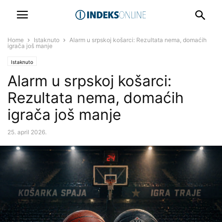
Home
Istaknuto
Alarm u srpskoj košarci: Rezultata nema, domaćih
igrača još manje
Istaknuto
Alarm u srpskoj košarci:
Rezultata nema, domaćih
igrača još manje
25. april 2026.