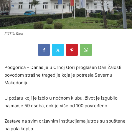
FOTO: Rina
Podgorica – Danas je u Crnoj Gori proglašen Dan Žalosti
povodom strašne tragedije koja je potresla Severnu
Makedoniju.
U požaru koji je izbio u noćnom klubu, život je izgubilo
najmanje 59 osoba, dok je više od 100 povređeno.
Zastave na svim državnim institucijama jutros su spuštene
na pola koplja.