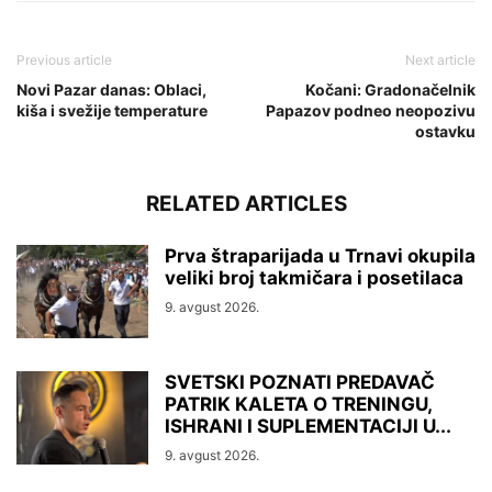
Previous article
Next article
Novi Pazar danas: Oblaci,
Kočani: Gradonačelnik
kiša i svežije temperature
Papazov podneo neopozivu
ostavku
RELATED ARTICLES
Prva štraparijada u Trnavi okupila
veliki broj takmičara i posetilaca
9. avgust 2026.
SVETSKI POZNATI PREDAVAČ
PATRIK KALETA O TRENINGU,
ISHRANI I SUPLEMENTACIJI U...
9. avgust 2026.