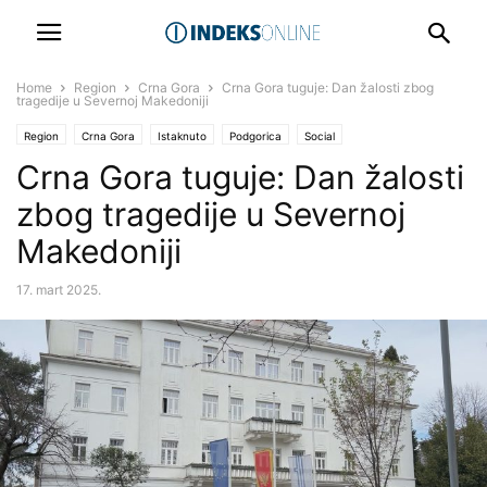
Home
Region
Crna Gora
Crna Gora tuguje: Dan žalosti zbog
tragedije u Severnoj Makedoniji
Region
Crna Gora
Istaknuto
Podgorica
Social
Crna Gora tuguje: Dan žalosti
zbog tragedije u Severnoj
Makedoniji
17. mart 2025.