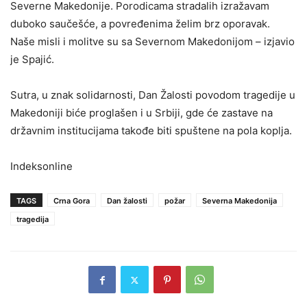
Severne Makedonije. Porodicama stradalih izražavam
duboko saučešće, a povređenima želim brz oporavak.
Naše misli i molitve su sa Severnom Makedonijom – izjavio
je Spajić.
Sutra, u znak solidarnosti, Dan Žalosti povodom tragedije u
Makedoniji biće proglašen i u Srbiji, gde će zastave na
državnim institucijama takođe biti spuštene na pola koplja.
Indeksonline
TAGS
Crna Gora
Dan žalosti
požar
Severna Makedonija
tragedija