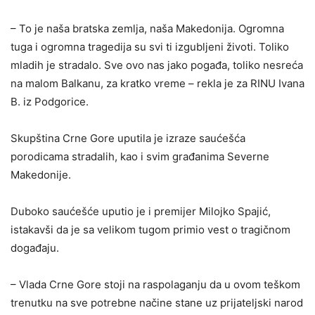
– To je naša bratska zemlja, naša Makedonija. Ogromna
tuga i ogromna tragedija su svi ti izgubljeni životi. Toliko
mladih je stradalo. Sve ovo nas jako pogađa, toliko nesreća
na malom Balkanu, za kratko vreme – rekla je za RINU Ivana
B. iz Podgorice.
Skupština Crne Gore uputila je izraze saućešća
porodicama stradalih, kao i svim građanima Severne
Makedonije.
Duboko saućešće uputio je i premijer Milojko Spajić,
istakavši da je sa velikom tugom primio vest o tragičnom
događaju.
– Vlada Crne Gore stoji na raspolaganju da u ovom teškom
trenutku na sve potrebne načine stane uz prijateljski narod