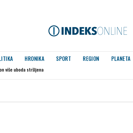
LITIKA
HRONIKA
SPORT
REGION
PLANETA
on više uboda stršljena