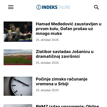
Hamad Međedović zaustavljen u
prvom kolu, Gofan prošao uz
mnogo muke
25. oktobar 2025.
Zlatibor savladao Jošanicu u
dramatičnoj završnici
25. oktobar 2025.
Počinje zimsko računanje
vremena u Srbiji
25. oktobar 2025.
RHMZ izdao upozorenje: Obilne